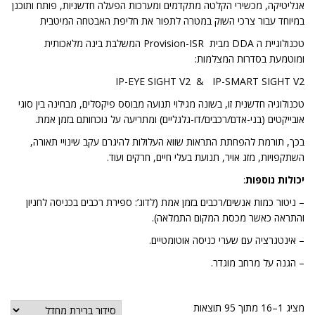
אנליטיקה, מכשירי הקלטה מתקדמים ומערכות הפעלה חדשניות, פותח ותוכנן
במיוחד עבור צרכי השוק במטרה לתפור את חליפת האבטחה המיטבית
טכנולוגיית ה DDA מבית Provision-ISR המשלבת בינה מלאכותית
ומוטמעת בסדרות המצלמות:
IP-EYE SIGHT V2 & IP-SMART SIGHT V2
טכנולוגיה חדשנית זו, בשונה מגילוי תנועה מבוסס פיקסלים, מבחינה בין סוגי
אובייקטים (בני-אדם/רכבים/דו-גלגליים) ומתריעה על נוכחותם בזמן אמת.
בכך, תורמת להפחתת התראות שווא העלולות להיגרם עקב שינויי תאורה,
השתקפויות, מזג אויר, תנועת בעלי חיים, חרקים ועוד.
יכולות נוספות
:
– ניטור כמות אנשים/רכבים בזמן אמת (לדוג’: ספירת רכבים בכניסה לחניון
והתראה כאשר מכסת המקום התמלאה).
– אינטגרציה עם שערי כניסה אוטומטיים.
– הגנה על מרחב מוגדר.
מציג 1–16 מתוך 95 תוצאות