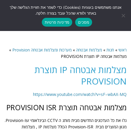
לתוכן
אנחנו משתמשים בעוגיות (Cookies) כדי לשפר את חוויית הגלישה שלך
תפריט
באתר ולוודא שהכל עובד בצורה חלקה.
מסכים
מדיניות פרטיות
ראשי
»
חנות
»
מצלמות אבטחה
»
מערכות ומצלמות אבטחה Provision
»
מצלמות אבטחה IP תוצרת PROVISION
מצלמות אבטחה IP תוצרת
PROVISION
https://www.youtube.com/watch?v=sF–wbAX-MQ
מצלמות אבטחה תוצרת PROVISION ISR
גלו את כל העדכונים החדשים מבית מותג ה CCTV הבינלאומי Provision-Isr.
מגוון המוצרים מבית Provision-ISR הכולל מצלמות IP , מצלמות