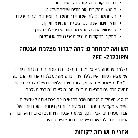
בחרו מיקום גבוה ועם שדה ראייה רחב.
הימנעו ממקורות אור חזקים ישירים לעדשה.
השתמשו בכבלים איכותיים לתמיכה ב-PoE ולמניעת הפרעות.
וודאו חיבור אינטרנט יציב לזרימת וידאו חלקה.
קבעו זווית עדשה מתאימה בזום האופטי לפי הצורך.
התקינו במקומות מוגנים מפני גניבה או ונדליזם.
השוואה למתחרים: למה לבחור מצלמת אבטחה
FEI-2120IPN?
מצלמת אבטחה FEI-2120IPN מצטיינת באיכות תמונה גבוהה יותר.
היא מציעה טווח ראיית לילה ארוך בהשוואה למצלמות אחרות. התמיכה
ב-PoE מפשטת את ההתקנה ומפחיתה עלויות. המצלמה כוללת זיהוי
תנועה חכם עם התראות מיידיות, תכונה לא זמינה בכל מצלמה.
בנוסף, העמידות הגבוהה שלה בתנאי חוץ הופכת אותה לאידיאלית
לשימוש מקצועי. המתחרים מציעים לרוב רק דירוגים נמוכים יותר של
הגנה מפני מים ואבק. לכן, מצלמת אבטחה FEI-2120IPN היא הבחירה
הטובה ביותר למי שמחפש אמינות וביצועים גבוהים.
אחריות ושירות לקוחות