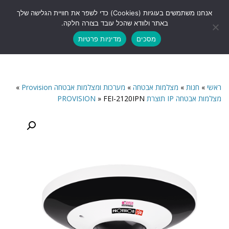
לתוכן
אנחנו משתמשים בעוגיות (Cookies) כדי לשפר את חוויית הגלישה שלך
תפריט
באתר ולוודא שהכל עובד בצורה חלקה.
מסכים
מדיניות פרטיות
ראשי
»
חנות
»
מצלמות אבטחה
»
מערכות ומצלמות אבטחה Provision
»
מצלמות אבטחה IP תוצרת PROVISION
FEI-2120IPN
»