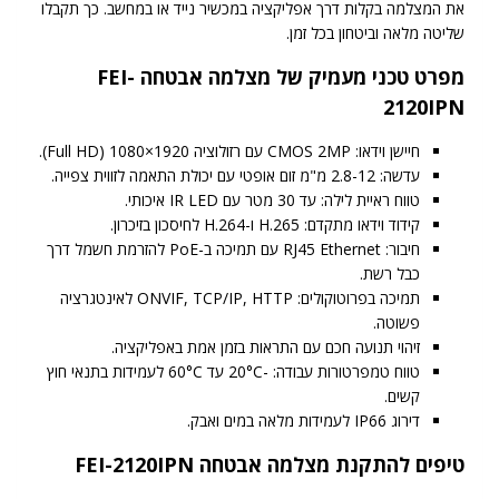
את המצלמה בקלות דרך אפליקציה במכשיר נייד או במחשב. כך תקבלו
שליטה מלאה וביטחון בכל זמן.
מפרט טכני מעמיק של מצלמה אבטחה FEI-
2120IPN
חיישן וידאו: CMOS 2MP עם רזולוציה 1920×1080 (Full HD).
עדשה: 2.8-12 מ"מ זום אופטי עם יכולת התאמה לזווית צפייה.
טווח ראיית לילה: עד 30 מטר עם IR LED איכותי.
קידוד וידאו מתקדם: H.265 ו-H.264 לחיסכון בזיכרון.
חיבור: RJ45 Ethernet עם תמיכה ב-PoE להזרמת חשמל דרך
כבל רשת.
תמיכה בפרוטוקולים: ONVIF, TCP/IP, HTTP לאינטגרציה
פשוטה.
זיהוי תנועה חכם עם התראות בזמן אמת באפליקציה.
טווח טמפרטורות עבודה: -20°C עד 60°C לעמידות בתנאי חוץ
קשים.
דירוג IP66 לעמידות מלאה במים ואבק.
טיפים להתקנת מצלמה אבטחה FEI-2120IPN