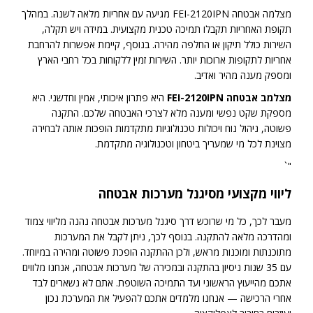
מצלמה אבטחה FEI-2120IPN מגיעה עם אחריות מלאה לשנה. במהלך
תקופת האחריות תקבלו תמיכה טכנית מקצועית. במידה ויש תקלה,
השירות כולל תיקון או החלפה מהירה. בנוסף, קיימת אפשרות להרחבת
אחריות לתקופות ארוכות יותר. השירות זמין ללקוחות בכל רחבי הארץ
ומספק מענה מהיר ואדיב.
מצלמב אבטחה FEI-2120IPN
היא פתרון איכותי, אמין וחדשני. היא
מספקת שקט נפשי ומענה מלא לצרכי האבטחה שלכם. התקנה
פשוטה, ניהול נוח ויכולות טכנולוגיות מתקדמות הופכות אותה לבחירה
מצוינת לכל מי שמעריך ביטחון וטכנולוגיה מתקדמת.
"`
ליווי מקצועי מסיגנל מערכות אבטחה
מעבר לכך, כל מי שרוכש דרך סיגנל מערכות אבטחה נהנה מליווי צמוד
ומהדרכה מלאה להתקנה. בנוסף לכך, ניתן לקבל את המערכות
מתוכנתות ומוכנות מראש, ולכן ההתקנה הופכת פשוטה ומהירה במיוחד.
עם 35 שנות ניסיון בהתקנה ובמכירה של מערכות אבטחה, אנחנו מלווים
אתכם מהייעוץ הראשוני ועד התמיכה השוטפת. אתם לא נשארים לבד
אחרי הרכישה — אנחנו מלמדים אתכם להפעיל את המערכת נכון