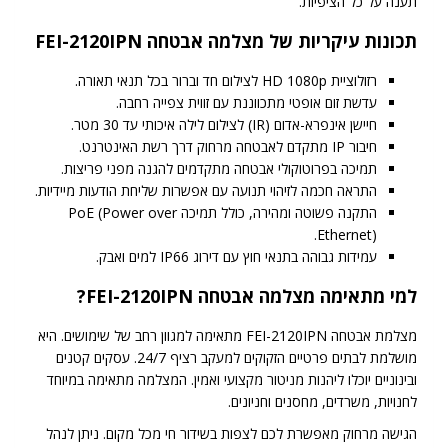
תענה על כל הציפיות.
תכונות עיקריות של מצלמה אבטחה FEI-2120IPN
רזולוציית HD 1080p לצילום חד וברור בכל תנאי תאורה.
עדשת זום אופטי מתכווננת עם זווית צפייה רחבה.
חיישן אינפרא-אדום (IR) לצילום לילה איכותי עד 30 מטר.
חיבור IP מתקדם לאבטחה מרחוק דרך רשת האינטרנט.
תמיכה בפרוטוקולי אבטחה מתקדמים להגנה מפני פריצות.
התראה חכמה לזיהוי תנועה עם אפשרות שליחת הודעות מיידיות.
התקנה פשוטה ומהירה, כולל תמיכה PoE (Power over
Ethernet).
עמידות גבוהה בתנאי חוץ עם דירוג IP66 למים ואבק.
למי מתאימה מצלמה אבטחה FEI-2120IPN?
מצלמת אבטחה FEI-2120IPN מתאימה למגוון רחב של שימושים. היא
מושלמת לבתים פרטיים הזקוקים למעקב רציף 24/7. עסקים קטנים
ובינוניים יוכלו ליהנות מניטור מקצועי ואמין. המצלמה מתאימה במיוחד
לחנויות, משרדים, מחסנים וחניונים.
הגישה מרחוק מאפשרת לכם לצפות בשידור חי מכל מקום. ניתן לנהל