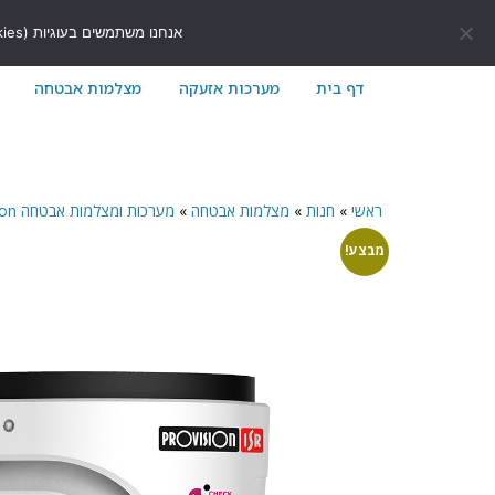
לתוכן
411171@gmail.com
054-7411171
אנחנו משתמשים בעוגיות (Cookies) כדי לשפר את חוויית הגלישה שלך באתר ולוודא שהכל עובד בצורה חלקה.
דף בית
מערכות אזעקה
מצלמות אבטחה
ראשי
»
חנות
»
מצלמות אבטחה
»
מערכות ומצלמות אבטחה Provision
מבצע!