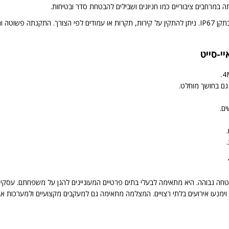
תה במרחבים ציבוריים כמו חניונים ושבילים להבטחת סדר ובטיחות.
המצלמה מתאימה להתקנה חיצונית ופנימית הודות לעמידות בתקן IP67. ניתן להתקין על קירות, תקרות או עמודים 
ם.
ה גבוהה. היא מתאימה לבעלי בתים פרטיים המעוניינים להגן על משפחתם. עסקים קט
ה וימנעו אירועים בלתי רצויים. המצלמה מתאימה גם למעקבים מקצועיים ולמערכות 