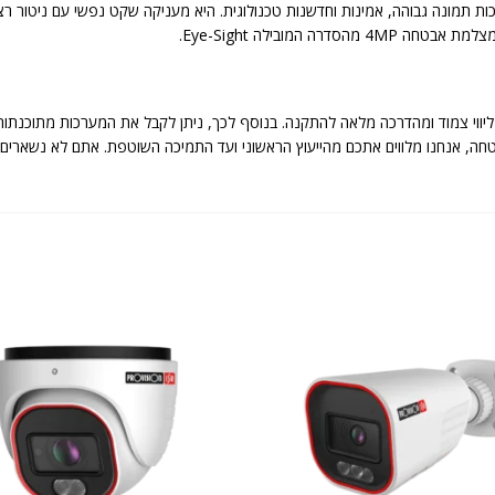
יי-סייט DI-340IPEN-MVF-V4 משלבת איכות תמונה גבוהה, אמינות וחדשנות טכנולוגית. היא מעניקה שקט נ
המובילה Eye-Sight.
יווי צמוד ומהדרכה מלאה להתקנה. בנוסף לכך, ניתן לקבל את המערכות מתוכנתות
 מערכות אבטחה, אנחנו מלווים אתכם מהייעוץ הראשוני ועד התמיכה השוטפת. אתם לא נ