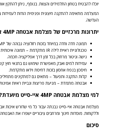
יוכלו להבטיח בטחון התלמידים והצוות. בנוסף, ניתן להתקין או
העדשה.
יתרונות מרכזיים של מצלמת אבטחה 4MP איי-סייט
תמונה חדה וחדה במיוחד בזכות רזולוציה גבוהה של 4MP.
טכנולוגיית ראיית לילה IR מתקדמת – תמונה איכותית גם בחושך מוחלט.
גישה וניטור מרחוק בכל זמן דרך אפליקציה חכמה.
עמידות למים ואבק מאפשרת שימוש גם בתנאי חוץ קשי
חיסכון בנפח אחסון בזכות דחיסת וידאו מתקדמת.
קלות התקנה ותפעול – מתאים גם למתקינים מתחילים.
אבטחה מתמדת – מניעת פריצות וגביית ראיות אמינות.
למי מצלמת אבטחה 4MP איי-סייט מיועדת?
מצלמת אבטחה איי-סייט נבנתה עבור כל מי שדורש איכות אבטח
וללקוחות. מוסדות חינוך ומרחבים ציבוריים ישפרו את האבטח
סיכום