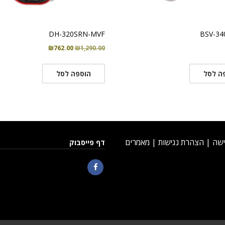
DH-320SRN-MVF
BSV-34
המחיר
המחיר
₪
762.00
₪
1,290.00
המקורי
הנוכחי
היה:
הוא:
ה לסל
הוספה לסל
₪762.00.
₪1,290.00.
ישה
|
הצהרת נגישות
|
מאמרים
דף פייסבוק
Facebook