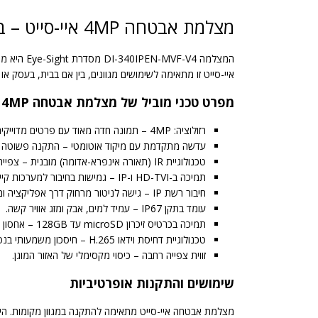
מצלמת אבטחה 4MP איי-סייט – ביצועים ואמינות ברמה הגבוהה ביותר
איי-סייט זו מתאימה לשימושים מגוונים, בין אם בבית, בעסק א
מפרט טכני מוביל של מצלמת אבטחה 4MP איי-סייט
רזולוציה: 4MP – תמונה חדה מאוד עם פרטים מדוייקים.
עדשה מתקדמת עם מיקוד אוטומטי – התקנה פשוטה ודיו
טכנולוגיית IR (תאורה אינפרא-אדומה) מובנית – צפייה ברורה בלילה.
תמיכה ב-HD-TVI ו-IP – גמישות בחיבור למערכות קיימות.
חיבור רשת IP – גישה לניטור מרחוק דרך אפליקציה ומחשב.
עומד בתקן IP67 – עמיד למים, אבק ומזג אוויר קשה.
תמיכה בכרטיס זיכרון microSD עד 128GB – אחסון מקומי בטוח.
טכנולוגיית דחיסת וידאו H.265 – חיסכון משמעותי בנפח אחסון.
זווית צפייה רחבה – כיסוי מקסימלי של האזור המוגן.
שימושים והתקנות אופרטיביות
מצלמת אבטחה איי-סייט מתאימה להתקנה במגוון מקומות. היא 