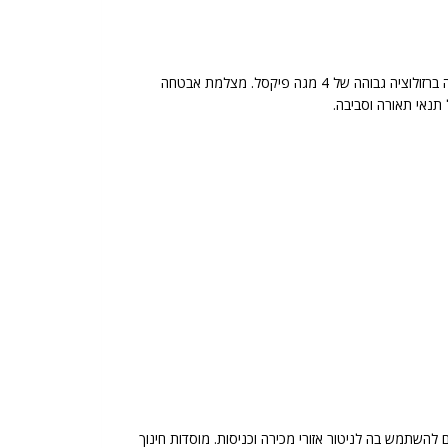
המצלמה DI-340IPEN-MVF-V4 מסדרת Eye-Sight היא מצלמת אבטחה 4MP איי-סייט חדשנית. היא מציעה פתרון אבטחה מתקדם עם תמונה ברזולוציה גבוהה של 4 מגה פיקסל. מצלמת אבטחה
 תנאי תאורה וסביבה.
להשתמש בה לניטור אזורי מכירה וכניסות. מוסדות חינוך