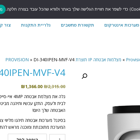
7
מס
מערכות אינטרקום
תקשורת מחשבים
גלריית התקנות
צור ק
»
מצלמות אבטחה IP תוצרת PROVISION
DI-340IPEN-MVF-V4
»
340IPEN-MVF-V4
המחיר
המחיר
₪
1,366.00
₪
2,315.00
המקורי
הנוכחי
גלה את מצל
היה:
הוא:
₪1,366.00.
₪2,315.00.
האבטחה שלך היום!
בסיגנל מערכות אבטחה תיהנו מליווי צ
המערכת מתוכנתת ומוכנה מראש להתק
כמות
הוספה לסל