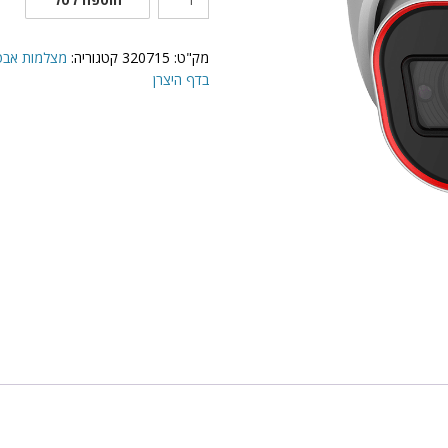
של
DI-
340IPEN-
מק"ט:
320715
קטגוריה:
מצלמות אבטחה IP תוצרת N
MVF-
בדף היצרן
V4