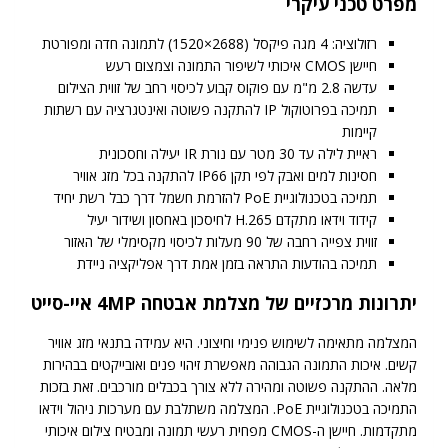
מפרט טכני עיקרי
רזולוציה: 4 מגה פיקסל (2688×1520) לתמונה חדה ומפורטת
חיישן CMOS איכותי לשיפור התמונה וצמצום רעש
עדשה 2.8 מ"מ עם פוקוס קבוע לכיסוי רחב של זווית הצילום
תמיכה בפרוטוקול IP להתקנה פשוטה ואינטגרציה עם רשתות
קיימות
ראיית לילה עד 30 מטר עם נורת IR יעילה וחסכונית
חסינות למים ואבק לפי תקן IP66 להתקנה בכל מזג אוויר
תמיכה בטכנולוגיית PoE להזרמת חשמל דרך כבל רשת יחיד
קידוד וידאו מתקדם H.265 לחיסכון באחסון ושידור יעיל
זווית צפייה רחבה של 90 מעלות לכיסוי מקסימלי של האזור
תמיכה בהודעות התראה בזמן אמת דרך אפליקציה ניידת
יתרונות מרכזיים של מצלמת אבטחה 4MP איי-סייט
המצלמה מתאימה לשימוש פנימי וחיצוני. היא עמידה בתנאי מזג אוויר
קשים. איכות התמונה הגבוהה מאפשרת זיהוי פנים ואובייקטים בבהירות
מלאה. ההתקנה פשוטה ומהירה ללא צורך בכבלים מורכבים. זאת בזכות
התמיכה בטכנולוגיית PoE. המצלמה משתלבת עם מערכות ניהול וידאו
מתקדמות. חיישן ה-CMOS מפחית רעשי תמונה ומבטיח צילום איכותי