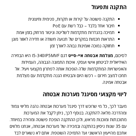
התקנה ותפעול
התקנה פשוטה על קירות או תקרות, פנימית וחיצונית
חיבור אחד בלבד – כבל רשת עם PoE
תמיכה בהגדרות מתקדמות לשליטה וניטור מרחוק בזמן אמת
התראות חכמות במקרים של תנועה חשודה או חדירה לאזור מוגן
תחזוקה נמוכה ואמינות גבוהה לאורך זמן
לסיכום,
מצלמת אבטחה איי-סייט
דגם I5-340IP5MVF היא הבחירה
האידיאלית לביטחון אישי ועסקי. איכות התמונה הגבוהה, העמידות
והאפשרויות המתקדמות שלה הופכות אותה לפתרון מקצועי ויעיל. אל
תחכו למצב חירום – רכשו היום והבטיחו הגנה מתקדמת עם מצלמת
אבטחה אמינה.
ליווי מקצועי מסיגנל מערכות אבטחה
מעבר לכך, כל מי שרוכש דרך סיגנל מערכות אבטחה נהנה מליווי צמוד
ומהדרכה מלאה להתקנה. בנוסף לכך, ניתן לקבל את המערכות
מתוכנתות ומוכנות מראש, ולכן ההתקנה הופכת פשוטה ומהירה במיוחד.
עם 35 שנות ניסיון בהתקנה ובמכירה של מערכות אבטחה, אנחנו מלווים
אתכם מהייעוץ הראשוני ועד התמיכה השוטפת. אתם לא נשארים לבד