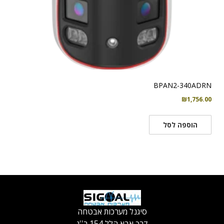
BPAN2-340ADRN
₪
1,756.00
הוספה לסל
סיגנל מערכות אבטחה
דרך אבא הלל 154 ר''ג