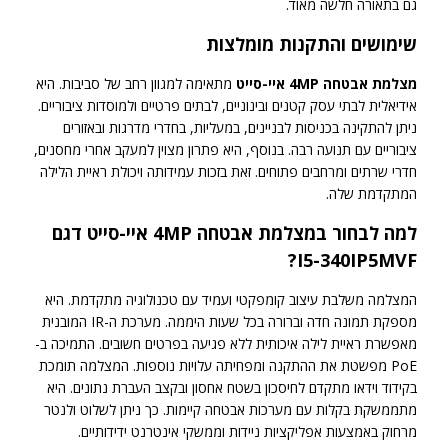
גם בתאורה חלשה מאוד.
שימושים והתקנות מומלצות
מצלמת אבטחה 4MP איי-סייט
מתאימה למגוון רחב של סביבות. היא
אידיאלית לבתי עסק קטנים ובינוניים, לבתים פרטיים ולמוסדות ציבוריים.
ניתן להתקינה בכניסות לבניינים, במעליות, בחדרי מדרגות ובאזורים
ציבוריים עם תנועה רבה. בנוסף, היא פתרון מצוין למעקב אחרי מחסנים,
חדרי שרתים ומרחבים פתוחים. זאת בזכות עמידותה ויכולת ראיית הלילה
המתקדמת שלה.
למה לבחור במצלמת אבטחה 4MP איי-סייט דגם
I5-340IP5MVF?
המצלמה משלבת עיצוב קומפקטי ועמיד עם טכנולוגיה מתקדמת. היא
מספקת תמונה חדה וברורה בכל שעות היממה. מערכת ה-IR המובנית
מאפשרת ראיית לילה איכותית ללא פגיעה בפרטים חשובים. התמיכה ב-
PoE מפשטת את ההתקנה ומפחיתה עלויות נוספות. המצלמה תומכת
בקידוד וידאו מתקדם לחיסכון בשטח אחסון ובקצב העברת נתונים. היא
מתממשקת בקלות עם מערכות אבטחה קיימות. כך ניתן לשלוט ולנטר
מרחוק באמצעות אפליקציות ניידות וממשקי אינטרנט ידידותיים.