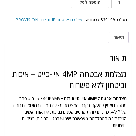
הוספה לסל
של
I5-
340IP5MVF
מק"ט:
330109
קטגוריה:
מצלמות אבטחה IP תוצרת PROVISION
תיאור
תיאור
מצלמת אבטחה 4MP איי-סייט – איכות
וביטחון ללא פשרות
מצלמת אבטחה 4MP איי-סייט
דגם I5-340IP5MVF היא פתרון
מתקדם ואמין למעקב ובקרה. המצלמה מציגה תמונה ברזולוציה גבוהה
של 4MP. כך ניתן לזהות פרטים קטנים גם בתנאי תאורה קשים.
הטכנולוגיה המתקדמת מאפשרת שימוש במגוון סביבות, פנימיות
וחיצוניות.