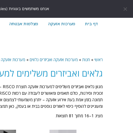
לתוכן
411171@gmail.com
054-7411171
אנחנו משתמשים בעוגיות (Cookies) כדי לשפר את חוויית הגלישה שלך באתר ולוודא שהכל עובד בצורה חלקה.
דף בית
מערכות אזעקה
מצלמות אבטחה
ראשי
»
חנות
»
מערכות אזעקה ואביזרים נלווים
»
מערכות אזעקה
גלאים ואביזרים משלימים למערכות
מגו
ומעוניינים להוסיף כיסוי לאזורים נוספים בבית או בעסק, כאן תמ
מציג 1–16 מתוך 81 תוצאות