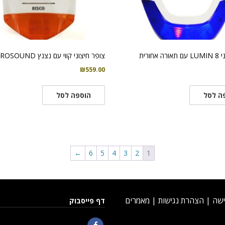
אחורית
צופר חיצוני קווי עם נצנץ PROSOUND
₪
559.00
ה לסל
הוספה לסל
←
6
5
4
3
2
1
ישה
|
הצהרת נגישות
|
מאמרים
דף פייסבוק