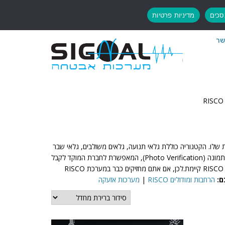
כים
מדיניות פרטיות
שר
נולוגיית הזיהוי המתקדמת שלו. הקטגוריה כוללת גלאי תנועה, גלאים משולבים, גלאי שבר
זכוכית וסירנות, כולם תואמים ומאושרים לעבודה עם רכזות RISCO מדגמי LightSYS ו-Agility.בנוסף לכך, חלק מהגלאים תומכים בטכנולוגיית אימות תמונה (Photo Verification), המאפשרת לחברת המוקד לקבל
תמונה בזמן אמת בעת אירוע אזעקה – יתרון משמעותי לצמצום אזעקות שווא. יתרה מזאת, המוצרים מתאימים הן להתקנה חדשה והן להרחבת מערכת RISCO קיימת.לכן, אם אתם מחזיקים כבר במערכת RISCO
ם:
הרחבות ומודולים RISCO
|
מערכות אזעקה