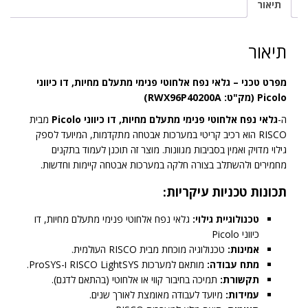
תיאור
מחיות,
דו
כיווני
תיאור
Picolo
מפרט טכני – גלאי נפח אלחוטי פנימי מתעלם מחיות, דו כיווני
Picolo (מק"ט: RWX96P40200A)
ה-
גלאי נפח אלחוטי פנימי מתעלם מחיות, דו כיווני Picolo
מבית
RISCO הוא רכיב קריטי במערכות אבטחה מתקדמות, המיועד לספק
גילוי מדויק ואמין בסביבות מגוונות. מוצר זה תוכנן לעמוד בתקנים
מחמירים ולהשתלב בצורה חלקה במערכות אבטחה קיימות וחדשות.
תכונות טכניות עיקריות:
טכנולוגיית גילוי:
גלאי נפח אלחוטי פנימי מתעלם מחיות, דו
כיווני Picolo
אמינות:
טכנולוגיה מוכחת מבית RISCO העולמית.
מתח עבודה:
מותאם למערכות RISCO LightSYS ו-ProSYS.
תקשורת:
תמיכה בחיבור קווי או אלחוטי (בהתאם לדגם).
עמידות:
מיועד לעבודה מאומצת לאורך שנים.