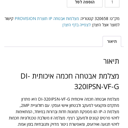
הוספה לסל
של
DI-
320IPSN-
מק"ט:
320658
קטגוריה:
מצלמות אבטחה IP תוצרת PROVISION
קישור
VF-
למוצר אצל היצרן:
לצפייה בדף היצרן
G
תיאור
תיאור
מצלמת אבטחה חכמה איכותית DI-
320IPSN-VF-G
מצלמת אבטחה חכמה איכותית DI-320IPSN-VF-G היא פתרון
מתקדם ומקצועי למעקב ולבטחון אישי ועסקי. עם רזולוציית 2MP,
מצלמת ה-IP הזו מספקת תמונות חדות וברורות במיוחד, המתאימות
לזיהוי פרטים קטנים ולמעקב רציף. מצלמה זו משלבת טכנולוגיות חכמות
לזיהוי תנועה ואירועים, ומאפשרת ניטור מדויק ותגובתיות בזמן אמת.