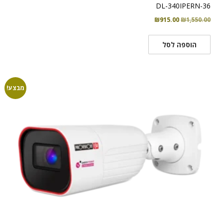
DL-340IPERN-36
המחיר
המחיר
₪
915.00
₪
1,550.00
המקורי
הנוכחי
היה:
הוא:
הוספה לסל
₪915.00.
₪1,550.00.
מבצע!