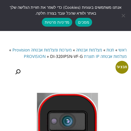
לתוכן
אנחנו משתמשים בעוגיות (Cookies) כדי לשפר את חוויית הגלישה שלך
תפריט
באתר ולוודא שהכל עובד בצורה חלקה.
מסכים
מדיניות פרטיות
ראשי
»
חנות
»
מצלמות אבטחה
»
מערכות ומצלמות אבטחה Provision
»
מצלמות אבטחה IP תוצרת PROVISION
DI-320IPSN-VF-G
»
מבצע!