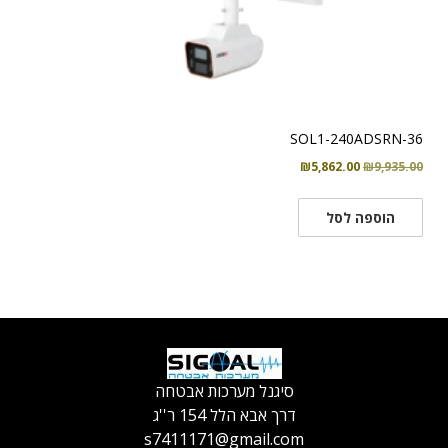
SOL1-240ADSRN-36
המחיר
המחיר
₪
5,862.00
₪
9,935.00
המקורי
הנוכחי
היה:
הוא:
הוספה לסל
₪5,862.00.
₪9,935.00.
סיגנל מערכות אבטחה
דרך אבא הלל 154 ר''ג
s7411171@gmail.com