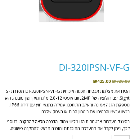
DI-320IPSN-VF-G
המחיר
המחיר
₪
425.00
₪
720.00
המקורי
הנוכחי
הכירו את מצלמת אבטחה חכמה איכותית DI-320IPSN-VF-G מסדרת S-
היה:
הוא:
Sight. עם רזולוציה של 2MP, זום אופטי 2.8-12 מ"מ ומיקרופון מובנה, היא
₪425.00.
₪720.00.
מספקת הגנה אמינה ומעקב מתוחכם. עמידה בתנאי חוץ עם דירוג IP66.
רכשו עכשיו והבטיחו את ביטחון הבית או העסק שלכם!
בסיגנל מערכות אבטחה תיהנו מליווי צמוד והדרכה מלאה להתקנה. בנוסף
לכך, ניתן לקבל את המערכת מתוכנתת ומוכנה מראש להתקנה פשוטה.
כמות