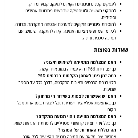
לעסקים קטנים ובינוניים הזקוקים למעקב קבוע ומדויק.
למתקני תעשייה ולוגיסטיקה שדורשים פתרונות עמידים
וסולידיים.
למוסדות ציבוריים הזקוקים למערכת אבטחה מתקדמת וברורה.
לכל מי שמחפש מצלמה אמינה, קלה להתקנה ושימוש, עם
תמיכה טכנית זמינה.
שאלות נפוצות
האם המצלמה מתאימה לשימוש חיצוני?
כן, עם דירוג IP66 היא עמידה במזג אוויר קשה.
כמה זמן ניתן לאחסן הקלטות בכרטיס SD?
תלוי בנפח הכרטיס ובאיכות ההקלטה, בדרך כלל עד מספר
שבועות.
האם יש אפשרות לצפות בשידור חי מרחוק?
כן, באמצעות אפליקציה ייעודית תוכל לצפות בזמן אמת מכל
מקום.
האם המצלמה מציעה זיהוי תנועה מתקדם?
כן, כולל זיהוי חציית קו ואזורי סטריליים להפחתת התראות שווא.
מה כוללת האחריות על המוצר?
אחריות יצרן מלאה עם תמיכה טכנית מקצועית לכל אורך