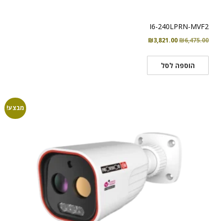
I6-240LPRN-MVF2
המחיר
המחיר
₪
3,821.00
₪
6,475.00
המקורי
הנוכחי
היה:
הוא:
הוספה לסל
₪3,821.00.
₪6,475.00.
מבצע!