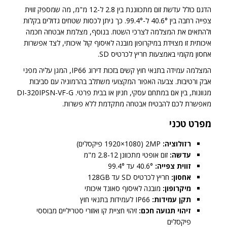
הדגם כולל עדשת זום מתכווננת בין 2.8 ל-12 מ"מ, מה שמספק זווית
צפייה רחבה בין 40.6° ל-99.4°. כך ניתן לכסות שטחים גדולים בקלות
ולהתאים את המצלמה לצרכי השטח. בנוסף, מצלמת אבטחה חכמה
איכותית זו מצוידת במיקרופון מובנה לאיסוף קול איכותי, לצד אפשרות
אחסון מקומי באמצעות חריץ לכרטיס SD.
המצלמה עמידה בתנאי חוץ קשים בזכות דירוג IP66, המגן עליה מפני
אבק ורטיבות. צבעה האפור המקצועי משתלב בהרמוניה עם סביבות
מגוונות, בין אם במתחם עסקי, חניון או בבית פרטי. DI-320IPSN-VF-G
מאפשרת לכם להבטיח אבטחה מתקדמת ללא פשרות.
מפרט טכני
רזולוציה:
2MP (1920×1080 פיקסלים)
עדשה:
זום אופטי מתכוונן 2.8-12 מ"מ
זווית צפייה:
40.6° עד 99.4°
אחסון:
חריץ לכרטיס SD עד 128GB
מיקרופון:
מובנה לאיסוף סאונד איכותי
תקן עמידות:
IP66 לעמידות בתנאי חוץ
זיהוי תנועה חכם:
זיהוי חציית קו ואזורי סטריליים מבוססי
פיקסלים