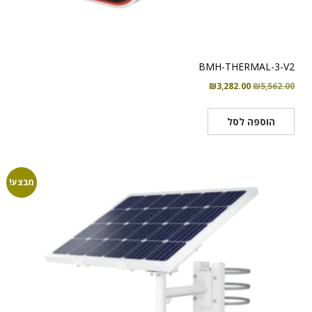
BMH-THERMAL-3-V2
המחיר
המחיר
₪
3,282.00
₪
5,562.00
המקורי
הנוכחי
היה:
הוא:
הוספה לסל
₪3,282.00.
₪5,562.00.
מבצע!