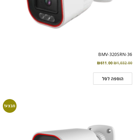
BMV-320SRN-36
המחיר
המחיר
₪
611.00
₪
1,032.00
המקורי
הנוכחי
היה:
הוא:
הוספה לסל
₪611.00.
₪1,032.00.
מבצע!