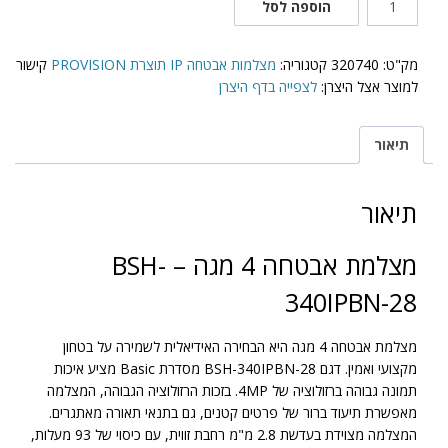
הוספה לסל
של
BSH-
340IPBN-
מק"ט:
320740
קטגוריה:
מצלמות אבטחה IP תוצרת PROVISION
קישור
28
למוצר אצל היצרן:
לצפייה בדף היצרן
תיאור
תיאור
מצלמת אבטחה 4 מגה – BSH-
340IPBN-28
מצלמת אבטחה 4 מגה היא הבחירה האידיאלית לשמירה על בטחון
מקצועי ואמין. דגם BSH-340IPBN-28 מסדרת Basic מציע איכות
תמונה גבוהה ברזולוציה של 4MP. בזכות הרזולוציה הגבוהה, המצלמה
מאפשרת תיעוד ברור של פרטים קטנים, גם בתנאי תאורה מאתגרים.
המצלמה מצוידת בעדשת 2.8 מ"מ רחבת זווית, עם כיסוי של 93 מעלות,