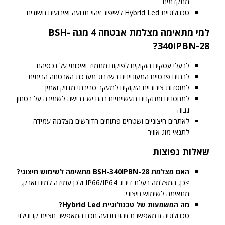
מתקדמים
טכנולוגיית Hybrid Led לשיפור זיהוי תנועה ואירועים חשודים
למי מתאימה מצלמת אבטחה 4 מגה BSH-
340IPBN-28?
לבעלי עסקים הזקוקים לפיקוח מתמיד ואיכותי על נכסיהם
לבתים פרטיים המעוניינים בשדרוג מערכת האבטחה הביתית
למוסדות ציבוריים הזקוקים למעקב סביבתי מדויק ואמין
למחסנים ומתקנים תעשייתיים בהם יש דרישה לשמירה על בטחון
גבוה
לאתרים חיצוניים ושטחים פתוחים הדורשים מצלמה עמידה
לתנאי מזג אוויר
שאלות נפוצות
האם מצלמת BSH-340IPBN-28 מתאימה לשימוש חיצוני?
>כן, המצלמה בעלת דירוג IP66/IP64 ולכן עמידה למים ואבק,
מתאימה לשימוש חיצוני.
מה המשמעות של טכנולוגיית Hybrid Led?
טכנולוגיה זו מאפשרת זיהוי תנועה חכם המאפשר חציית קו וגילוי