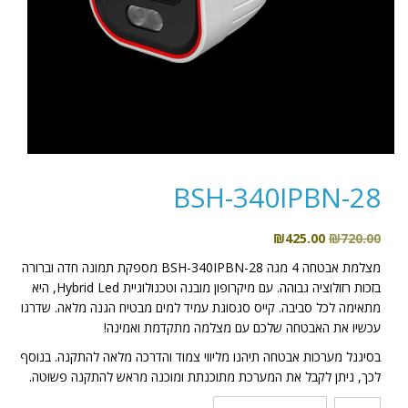
BSH-340IPBN-28
המחיר
המחיר
₪
425.00
₪
720.00
המקורי
הנוכחי
מצלמת אבטחה 4 מגה BSH-340IPBN-28 מספקת תמונה חדה וברורה
היה:
הוא:
בזכות רזולוציה גבוהה. עם מיקרופון מובנה וטכנולוגיית Hybrid Led, היא
₪425.00.
₪720.00.
מתאימה לכל סביבה. קייס סגסוגת עמיד למים מבטיח הגנה מלאה. שדרגו
עכשיו את האבטחה שלכם עם מצלמה מתקדמת ואמינה!
בסיגנל מערכות אבטחה תיהנו מליווי צמוד והדרכה מלאה להתקנה. בנוסף
לכך, ניתן לקבל את המערכת מתוכנתת ומוכנה מראש להתקנה פשוטה.
כמות