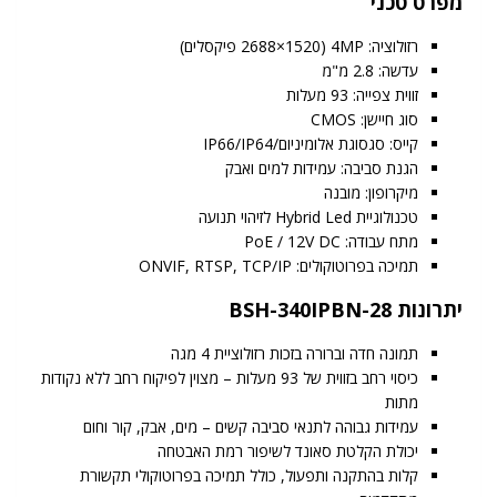
מפרט טכני
רזולוציה: 4MP (2688×1520 פיקסלים)
עדשה: 2.8 מ"מ
זווית צפייה: 93 מעלות
סוג חיישן: CMOS
קייס: סגסוגת אלומיניום/IP66/IP64
הגנת סביבה: עמידות למים ואבק
מיקרופון: מובנה
טכנולוגיית Hybrid Led לזיהוי תנועה
מתח עבודה: PoE / 12V DC
תמיכה בפרוטוקולים: ONVIF, RTSP, TCP/IP
יתרונות BSH-340IPBN-28
תמונה חדה וברורה בזכות רזולוציית 4 מגה
כיסוי רחב בזווית של 93 מעלות – מצוין לפיקוח רחב ללא נקודות
מתות
עמידות גבוהה לתנאי סביבה קשים – מים, אבק, קור וחום
יכולת הקלטת סאונד לשיפור רמת האבטחה
קלות בהתקנה ותפעול, כולל תמיכה בפרוטוקולי תקשורת