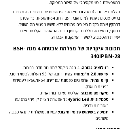
המאפשרת כיסוי מקסימלי של האזור המפוקח.
מצלמת אבטחה 4 מגה זו מתאימה לשימוש פנימי וחיצוני. היא מצוידת
בקייס סגסוגת עמיד למים ואבק, עם דירוג IP66/IP64, כך שניתן
להתקין אותה בקלות באזורים פתוחים ללא חשש מפגעי מזג האוויר.
בנוסף, המצלמה כוללת מיקרופון מובנה המאפשר הקלטת סאונד
ישירות מהסביבה, לשיפור המעקב והאבטחה.
תכונות עיקריות של מצלמת אבטחה 4 מגה BSH-
340IPBN-28
רזולוציה גבוהה:
4 מגה פיקסל לתמונות חדה וברורות.
עדשת 2.8 מ"מ:
זווית צפייה רחבה של 93 מעלות לכיסוי מיטבי.
קייס עמיד:
אלומיניום סגסוגת עם דירוג IP66/IP64 לעמידות
בפני מים ואבק.
מיקרופון מובנה:
הקלטת סאונד בזמן אמת.
טכנולוגיית Hybrid Led:
מאפשרת חציית קו וזיהוי בתנועה
באזורים מוגדרים.
תמיכה בשימוש פנימי וחיצוני:
עמידות מושלמת לתנאי סביבה
משתנים.