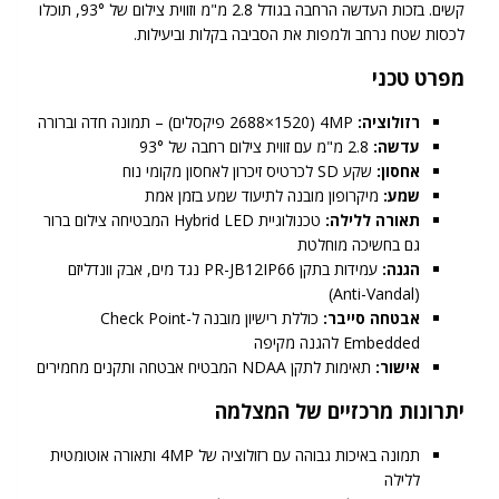
קשים. בזכות העדשה הרחבה בגודל 2.8 מ"מ וזווית צילום של 93°, תוכלו
לכסות שטח נרחב ולמפות את הסביבה בקלות וביעילות.
מפרט טכני
רזולוציה:
4MP (2688×1520 פיקסלים) – תמונה חדה וברורה
עדשה:
2.8 מ"מ עם זווית צילום רחבה של 93°
אחסון:
שקע SD לכרטיס זיכרון לאחסון מקומי נוח
שמע:
מיקרופון מובנה לתיעוד שמע בזמן אמת
תאורה ללילה:
טכנולוגיית Hybrid LED המבטיחה צילום ברור
גם בחשיכה מוחלטת
הגנה:
עמידות בתקן PR-JB12IP66 נגד מים, אבק וונדליזם
(Anti-Vandal)
אבטחה סייבר:
כוללת רישיון מובנה ל-Check Point
Embedded להגנה מקיפה
אישור:
תאימות לתקן NDAA המבטיח אבטחה ותקנים מחמירים
יתרונות מרכזיים של המצלמה
תמונה באיכות גבוהה עם רזולוציה של 4MP ותאורה אוטומטית
ללילה