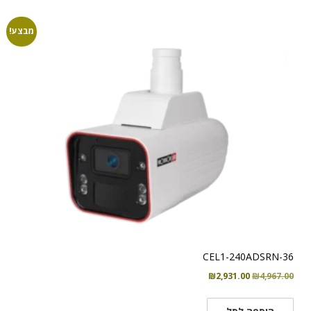
מבצע!
CEL1-240ADSRN-36
המחיר
המחיר
₪
2,931.00
₪
4,967.00
המקורי
הנוכחי
היה:
הוא: