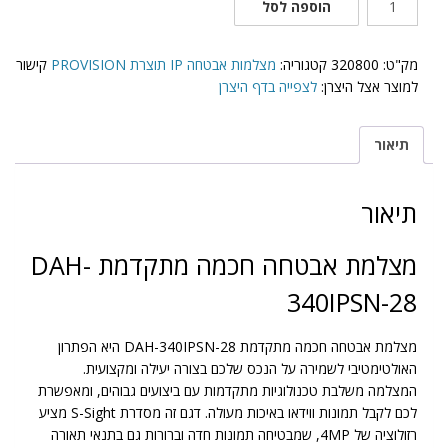
הוספה לסל
של
DAH-
340IPSN-
מק"ט:
320800
קטגוריה:
מצלמות אבטחה IP תוצרת PROVISION
קישור
28
למוצר אצל היצרן:
לצפייה בדף היצרן
תיאור
תיאור
מצלמת אבטחה חכמה מתקדמת DAH-
340IPSN-28
מצלמת אבטחה חכמה מתקדמת DAH-340IPSN-28 היא הפתרון
האולטימטיבי לשמירה על הנכס שלכם בצורה יעילה ומקצועית.
המצלמה משלבת טכנולוגיות מתקדמות עם ביצועים גבוהים, ומאפשרת
לכם לקבל תמונות ווידאו באיכות מעולה. דגם זה מסדרת S-Sight מציע
רזולוציה של 4MP, שמבטיחה תמונות חדה וברורות גם בתנאי תאורה