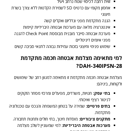
זווית רחבה לכיסוי שטח נרחב ויעיל
אחסון מקומי עם כרטיס SD לשמירת הקלטות ללא צורך בשרת
חיצוני
הגנה מתקדמת מפני ונדליזם ואקלים קשה
אינטגרציה מלאה עם מערכות אבטחה היברידיות קיימות
מערכת אבטחה סייבר מובנית מבוססת Check Point להגנה
מפני איומים דיגיטליים
שימוש פנימי וחיצוני בזכות עמידות גבוהה לתנאי סביבה קשים
למי מתאימה מצלמת אבטחה חכמה מתקדמת
DAH-340IPSN-28?
מצלמת אבטחה חכמה מתקדמת זו מתאימה למגוון רחב של שימושים
ולקוחות, ביניהם:
בתי עסק:
חנויות, משרדים, מפעלים ומרכזי מסחר הזקוקים
לניטור רציף ואיכותי.
בתים פרטיים:
שמירה על בטחון המשפחה והנכס עם טכנולוגיה
מתקדמת.
מתקנים ציבוריים:
מוסדות חינוך, בתי חולים ותחנות תחבורה.
מערכות אבטחה היברידיות:
למי שמעוניין לשלב מצלמה