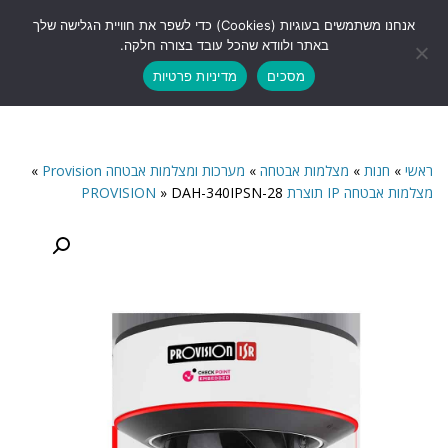
לתוכן
אנחנו משתמשים בעוגיות (Cookies) כדי לשפר את חוויית הגלישה שלך
תפריט
באתר ולוודא שהכל עובד בצורה חלקה.
מסכים
מדיניות פרטיות
ראשי
»
חנות
»
מצלמות אבטחה
»
מערכות ומצלמות אבטחה Provision
»
מצלמות אבטחה IP תוצרת PROVISION
DAH-340IPSN-28
»