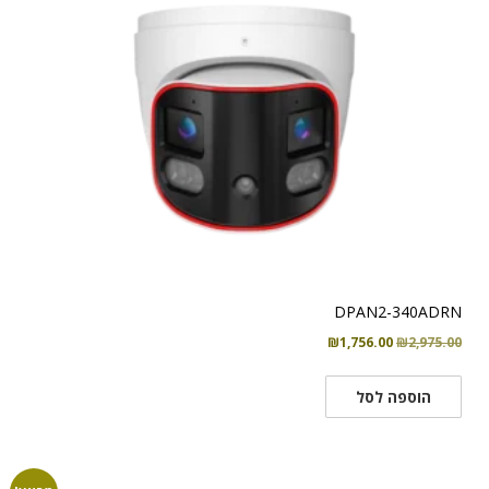
DPAN2-340ADRN
המחיר
המחיר
₪
1,756.00
₪
2,975.00
המקורי
הנוכחי
היה:
הוא:
הוספה לסל
₪1,756.00.
₪2,975.00.