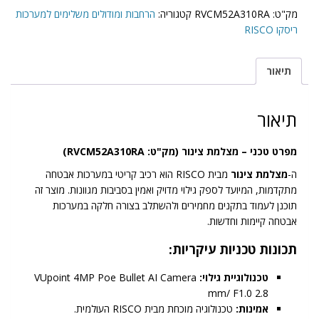
צינור
מק"ט:
RVCM52A310RA
קטגוריה:
הרחבות ומודולים משלימים למערכות
ריסקו RISCO
תיאור
תיאור
מפרט טכני – מצלמת צינור (מק"ט: RVCM52A310RA)
ה-
מצלמת צינור
מבית RISCO הוא רכיב קריטי במערכות אבטחה
מתקדמות, המיועד לספק גילוי מדויק ואמין בסביבות מגוונות. מוצר זה
תוכנן לעמוד בתקנים מחמירים ולהשתלב בצורה חלקה במערכות
אבטחה קיימות וחדשות.
תכונות טכניות עיקריות:
טכנולוגיית גילוי:
VUpoint 4MP Poe Bullet AI Camera
2.8 mm/ F1.0
אמינות:
טכנולוגיה מוכחת מבית RISCO העולמית.