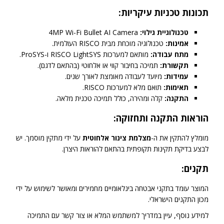
תכונות טכניות עיקריות:
טכנולוגיית גילוי:
4MP Wi-Fi Bullet AI Camera
אמינות:
טכנולוגיה מוכחת מבית RISCO העולמית.
מתח עבודה:
מותאם למערכות RISCO LightSYS ו-ProSYS.
תקשורת:
תמיכה בחיבור קווי או אלחוטי (בהתאם לדגם).
עמידות:
מיועד לעבודה מאומצת לאורך שנים.
תאימות:
תואם מלא למערכות RISCO.
התקנה:
קלה ומהירה, כולל תמיכה טכנית מלאה.
הוראות התקנה ותחזוקה:
מומלץ להתקין את ה-
מצלמת צינור אלחוטית
על ידי מתקין מוסמך. יש
לבצע בדיקת תקינות תקופתית בהתאם להוראות היצרן.
תקנים:
המוצר עומד בתקני אבטחה בינלאומיים מחמירים ומאושר לשימוש על ידי
מכון התקנים הישראלי.
למידע נוסף, עיין במדריך למשתמש המלא או צור קשר עם התמיכה