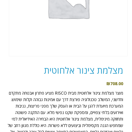
מצלמת צינור אלחוטית
₪
708.00
מוצר מצלמת צינור אלחוטית מבית RISCO מציע פתרון אבטחה מתקדם
וחדשני, המשלב טכנולוגיה פורצת דרך עם אמינות גבוהה וקלות שימוש.
המערכת מיועדת להגן על הבית או העסק שלך מפני פריצות, גניבות
ואירועים בלתי צפויים, ומספקת שקט נפשי מלא. עם התקנה פשוטה
ותחזוקה מינימלית, מצלמת צינור אלחוטית היא הבחירה האידיאלית למי
שמחפש הגנה מקסימלית וביצועים ללא פשרות. היא כוללת מגוון רחב של
גלאים ואביזרים נלווים, המאפשרים התאמה אישית לכל צורך ודרישה. אל