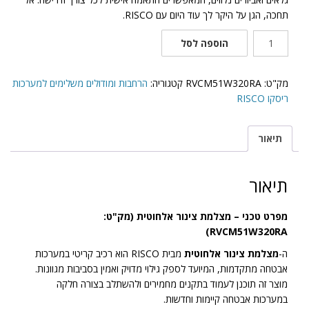
תחכה, הגן על היקר לך עוד היום עם RISCO.
כמות
הוספה לסל
של
מצלמת
צינור
מק"ט:
RVCM51W320RA
קטגוריה:
הרחבות ומודולים משלימים למערכות
אלחוטית
ריסקו RISCO
תיאור
תיאור
מפרט טכני – מצלמת צינור אלחוטית (מק"ט:
RVCM51W320RA)
ה-
מצלמת צינור אלחוטית
מבית RISCO הוא רכיב קריטי במערכות
אבטחה מתקדמות, המיועד לספק גילוי מדויק ואמין בסביבות מגוונות.
מוצר זה תוכנן לעמוד בתקנים מחמירים ולהשתלב בצורה חלקה
במערכות אבטחה קיימות וחדשות.