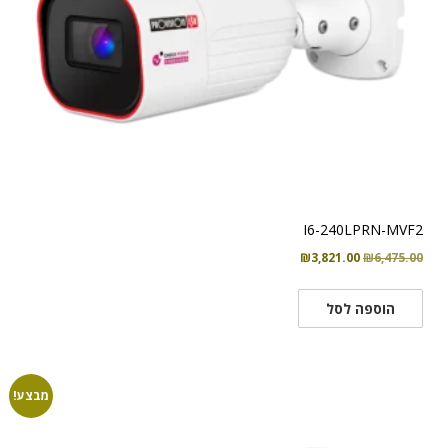
I6-240LPRN-MVF2
המחיר
המחיר
₪
3,821.00
₪
6,475.00
המקורי
הנוכחי
היה:
הוא:
הוספה לסל
₪3,821.00.
₪6,475.00.
מבצע!