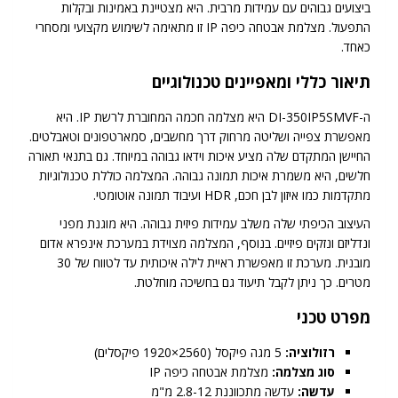
ביצועים גבוהים עם עמידות מרבית. היא מצטיינת באמינות ובקלות
התפעול. מצלמת אבטחה כיפה IP זו מתאימה לשימוש מקצועי ומסחרי
כאחד.
תיאור כללי ומאפיינים טכנולוגיים
ה-DI-350IP5SMVF היא מצלמה חכמה המחוברת לרשת IP. היא
מאפשרת צפייה ושליטה מרחוק דרך מחשבים, סמארטפונים וטאבלטים.
החיישן המתקדם שלה מציע איכות וידאו גבוהה במיוחד. גם בתנאי תאורה
חלשים, היא משמרת איכות תמונה גבוהה. המצלמה כוללת טכנולוגיות
מתקדמות כמו איזון לבן חכם, HDR ועיבוד תמונה אוטומטי.
העיצוב הכיפתי שלה משלב עמידות פיזית גבוהה. היא מוגנת מפני
ונדליזם ונזקים פיזיים. בנוסף, המצלמה מצוידת במערכת אינפרא אדום
מובנית. מערכת זו מאפשרת ראיית לילה איכותית עד לטווח של 30
מטרים. כך ניתן לקבל תיעוד גם בחשיכה מוחלטת.
מפרט טכני
רזולוציה:
5 מגה פיקסל (2560×1920 פיקסלים)
סוג מצלמה:
מצלמת אבטחה כיפה IP
עדשה:
עדשה מתכווננת 2.8-12 מ"מ