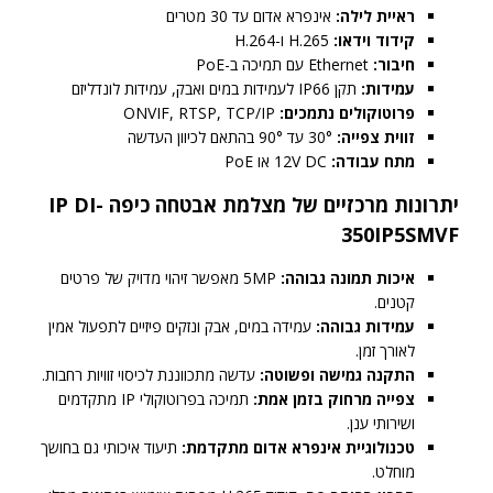
ראיית לילה:
אינפרא אדום עד 30 מטרים
קידוד וידאו:
H.265 ו-H.264
חיבור:
Ethernet עם תמיכה ב-PoE
עמידות:
תקן IP66 לעמידות במים ואבק, עמידות לונדליזם
פרוטוקולים נתמכים:
ONVIF, RTSP, TCP/IP
זווית צפייה:
30° עד 90° בהתאם לכיוון העדשה
מתח עבודה:
12V DC או PoE
יתרונות מרכזיים של מצלמת אבטחה כיפה IP DI-
350IP5SMVF
איכות תמונה גבוהה:
5MP מאפשר זיהוי מדויק של פרטים
קטנים.
עמידות גבוהה:
עמידה במים, אבק ונזקים פיזיים לתפעול אמין
לאורך זמן.
התקנה גמישה ופשוטה:
עדשה מתכווננת לכיסוי זוויות רחבות.
צפייה מרחוק בזמן אמת:
תמיכה בפרוטוקולי IP מתקדמים
ושירותי ענן.
טכנולוגיית אינפרא אדום מתקדמת:
תיעוד איכותי גם בחושך
מוחלט.