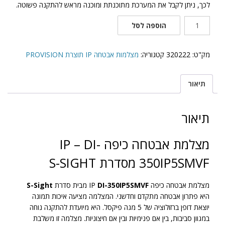
לכך, ניתן לקבל את המערכת מתוכנתת ומוכנה מראש להתקנה פשוטה.
כמות
הוספה לסל
של
DI-
350IP5SMVF
מק"ט:
320222
קטגוריה:
מצלמות אבטחה IP תוצרת PROVISION
תיאור
תיאור
מצלמת אבטחה כיפה IP – DI-
350IP5SMVF מסדרת S-SIGHT
מצלמת אבטחה כיפה IP
DI-350IP5SMVF
מבית סדרת
S-Sight
היא פתרון אבטחה מתקדם וחדשני. המצלמה מציעה איכות תמונה
יוצאת דופן ברזולוציה של 5 מגה פיקסל. היא מיועדת להתקנה נוחה
במגוון סביבות, בין אם פנימיות ובין אם חיצוניות. מצלמה זו משלבת