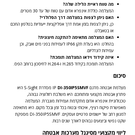
מה טווח ראיית הלילה שלה?
המצלמה כוללת אינפרא אדום עם טווח של עד 30 מטרים.
האם ניתן לצפות במצלמה דרך הסלולרי?
כן, ניתן לצפות בזמן אמת דרך אפליקציות ייעודיות בטלפון החכם
או בטאבלט.
האם המצלמה מתאימה להתקנה חיצונית?
בהחלט. היא בעלת תקן IP66 לעמידות בפני מים ואבק, וכן
עמידות לונדליזם.
איזה קידוד וידאו המצלמה תומכת?
המצלמה תומכת בקידוד H.265 ו-H.264 לחיסכון ברוחב הפס.
סיכום
מצלמת אבטחה מדגם IP
DI-350IP5SMVF
מסדרת S-Sight היא
פתרון אבטחה מקצועי ומתוחכם. היא משלבת רזולוציה גבוהה,
טכנולוגיית אינפרא אדום מתקדמת ועמידות מוגברת. המצלמה
מאפשרת פיקוח רציף, איכותי ובטוח בכל זמן ובכל מקום. היא מתאימה
למגוון רחב של יישומים פרטיים ועסקיים. DI-350IP5SMVF מספקת
שקט נפשי וביצועים גבוהים לאורך שנים רבות.
ליווי מקצועי מסיגנל מערכות אבטחה