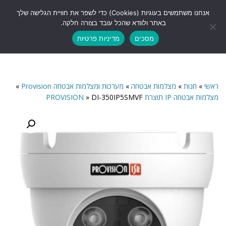
לתוכן
אנחנו משתמשים בעוגיות (Cookies) כדי לשפר את חוויית הגלישה שלך
תפריט
באתר ולוודא שהכל עובד בצורה חלקה.
מסכים
מדיניות פרטיות
ראשי
»
חנות
»
מצלמות אבטחה
»
מערכות ומצלמות אבטחה Provision
»
מצלמות אבטחה IP תוצרת PROVISION
DI-350IP5SMVF
»