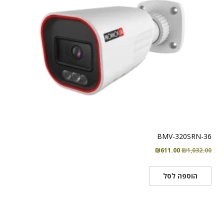
BMV-320SRN-36
המחיר
המחיר
₪
611.00
₪
1,032.00
המקורי
הנוכחי
היה:
הוא:
הוספה לסל
₪611.00.
₪1,032.00.