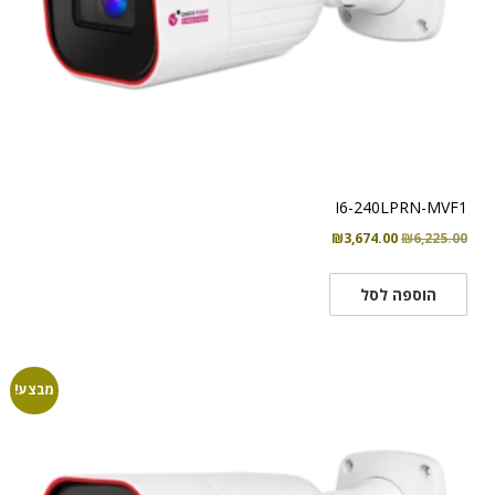
I6-240LPRN-MVF1
המחיר
המחיר
₪
3,674.00
₪
6,225.00
המקורי
הנוכחי
היה:
הוא:
הוספה לסל
₪3,674.00.
₪6,225.00.
מבצע!