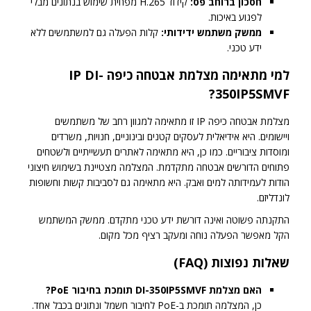
חסכון ברוחב פס:
קידוד H.265 מפחית שימוש בנתונים מבלי
לפגוע באיכות.
ממשק משתמש ידידותי:
קלות הפעלה גם למשתמשים ללא
ידע טכני.
למי מתאימה מצלמת אבטחה כיפה IP DI-
350IP5SMVF?
מצלמת אבטחה כיפה IP זו מתאימה למגוון רחב של משתמשים
ויישומים. היא אידיאלית לעסקים קטנים ובינוניים, חנויות, משרדים
ומוסדות ציבוריים. כמו כן, היא מתאימה לאתרים תעשייתיים ולשטחים
פתוחים הדורשים אבטחה מתקדמת. המצלמה מצטיינת בשימוש חיצוני
הודות לעמידותה למים ואבק. היא מתאימה גם לסביבות קשות וחשופות
לונדליזם.
התקנתה פשוטה ואינה דורשת ידע טכני מתקדם. ממשק המשתמש
הקל מאפשר הפעלה נוחה ומעקב רציף מכל מקום.
שאלות נפוצות (FAQ)
האם מצלמת DI-350IP5SMVF תומכת בחיבור PoE?
כן, המצלמה תומכת ב-PoE לחיבור חשמל ונתונים בכבל אחד.