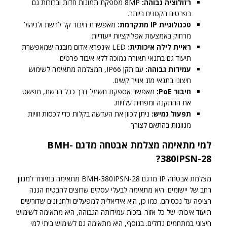
רזולוציה גבוהה:
8MP מספקת תמונות חדות וברורות גם
בפרטים הקטנים ביותר.
טכנולוגיית IP מתקדמת:
מאפשרת חיבור קל לרשת ולניהול
מרחוק באמצעות אפליקציות ייעודיות.
ראיית לילה איכותית:
LED אינפרא אדום מובנה שמאפשרת
תיעוד גם בתנאי תאורה נמוכה ללא איבוד פרטים.
עמידות גבוהה:
עם תקן IP66, המצלמה מתאימה לשימוש
חיצוני בתנאי מזג אוויר קשים.
חיבור PoE:
מאפשר אספקת חשמל דרך כבל הרשת, מפשט
את ההתקנה ומפחית עלויות.
תפעול גמיש:
ניתן לכוון את העדשה בקלות כדי לכסות זוויות
מגוונות בהתאם לצורך.
למי מתאימה מצלמת אבטחה מדגם BMH-
380IPSN-28?
מצלמת אבטחה IP מדגם BMH-380IPSN-28 מתאימה במיוחד למגוון
רחב של יישומים. היא מתאימה לבעלי עסקים שרוצים להבטיח הגנה
רציפה על נכסיהם. כמו כן, היא אידיאלית למפעלים ולחניונים שדורשים
תיעוד איכותי של כל אזור. בזכות עמידותה הגבוהה, היא מתאימה לשימוש
חיצוני במתחמים גדולים. בנוסף, היא מתאימה גם לשימוש ביתי למי