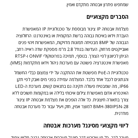
שמחפש פתרון אבטחה מתקדם ואמין.
הסברים מקצועיים
מצלמת אבטחה IP צינור מבוססת על טכנולוגיית IP המאפשרת
העברת וידאו באיכות גבוהה ברשת המקומית או באינטרנט. הרזולוציה
הגבוהה של 8MP מבטיחה תמונות מדויקות, המאפשרות זיהוי פנים
ואובייקטים מרחוק. העדשה בגודל 2.8 מ"מ מספקת שדה ראייה רחב,
הניתן לכיוונון לפי הצורך. בנוסף, תמיכה בפרוטוקולי ONVIF ו-RTSP
מאפשרת אינטגרציה פשוטה עם מערכות ניהול וידאו מתקדמות (VMS).
טכנולוגיית ה-PoE מפשטת את ההתקנה על ידי צמצום כבלי החשמל
והנתונים לכבל אחד בלבד. המצלמה עמידה בפני מים ואבק לפי תקן
IP66, מה שמבטיח פעולה תקינה גם בתנאים קשים. מערכת ה-LED
האינפרא אדום מאפשרת צילום איכותי בלילה או במקומות חשוכים ללא
צורך בתאורה חיצונית. כל אלה הופכים את מצלמת אבטחה IP צינור
BMH-380IPSN-28 למוצר אמין, חזק ויעיל עבור כל מערכת אבטחה
מודרנית.
ליווי מקצועי מסיגנל מערכות אבטחה
מעבר לכך, כל מי שרוכש דרך סיגנל מערכות אבטחה נהנה מליווי צמוד