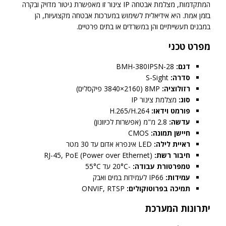
המתקדמות, מצלמת אבטחה IP צינור זו מאפשרת ניטור מדויק ובקרה
בזמן אמת. היא אידיאלית לשימוש במערכות אבטחה מקצועיות, הן
במבנים תעשייתיים והן במשרדים או בתים פרטיים.
מפרט טכני
דגם:
BMH-380IPSN-28
סדרה:
S-Sight
רזולוציה:
8MP (3840×2160 פיקסלים)
סוג:
מצלמת צינור IP
פורמט וידאו:
H.265/H.264
עדשה:
2.8 מ"מ (אפשרות לכיוונון)
חיישן תמונה:
CMOS
ראיית לילה:
LED אינפרא אדום עד 30 מטר
חיבור רשת:
RJ-45, PoE (Power over Ethernet)
טמפרטורת עבודה:
-20°C עד 55°C
עמידות:
IP66 לעמידות במים ואבק
תמיכה בפרוטוקולים:
ONVIF, RTSP
יתרונות המערכת