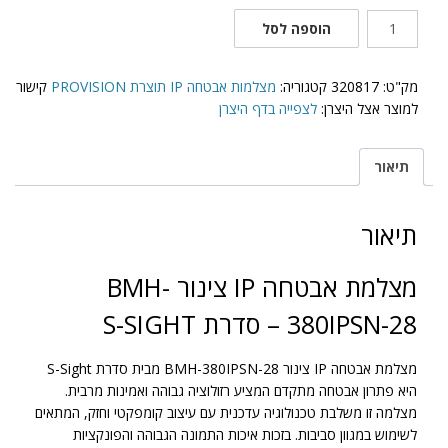
כמות
הוספה לסל
של
BMH-
380IPSN-
מק"ט:
320817
קטגוריה:
מצלמות אבטחה IP תוצרת PROVISION
קישור
28
למוצר אצל היצרן:
לצפייה בדף היצרן
תיאור
תיאור
מצלמת אבטחה IP צינור BMH-
380IPSN-28 – סדרת S-SIGHT
מצלמת אבטחה IP צינור BMH-380IPSN-28 מבית סדרת S-Sight
היא פתרון אבטחה מתקדם המציע רזולוציה גבוהה ואמינות מרבית.
מצלמה זו משלבת טכנולוגיה עדכנית עם עיצוב קומפקטי וחזק, המתאים
לשימוש במגוון סביבות. בזכות איכות התמונה הגבוהה והפונקציות