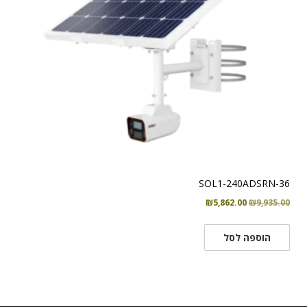
SOL1-240ADSRN-36
המחיר
המחיר
₪
5,862.00
₪
9,935.00
המקורי
הנוכחי
היה:
הוא:
הוספה לסל
₪5,862.00.
₪9,935.00.