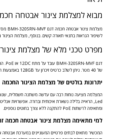
מבוא למצלמת צינור אבטחה חכמ
לשיפור הנראות בתנאי תאורה קשים. בנוסף, מצלמת הצינור מצוידת בעדשה משתנה חשמלית בגו
מפרט טכני מלא של מצלמת צינו
של 40 מטר. ניתן לשלב כרטיס זיכרון עד 128GB באמצעות חריץ SD מובנה. בין התכונות המתקדמות נמצא זיהוי חבלה במצלמה, חציית קו, אזור סטרילי ותמיכה בתקן NDAA.
יתרונות בולטים של מצלמת הצינור החכמה
ומתאימה לרשתות PoE להתקנה ללא צורך בחוטים נוספים.
למי מתאימה מצלמת צינור אבטחה חכמה זו?
המכשיר מתאים לבתים פרטיים המעוניינים במערכת אבטחה אמינ