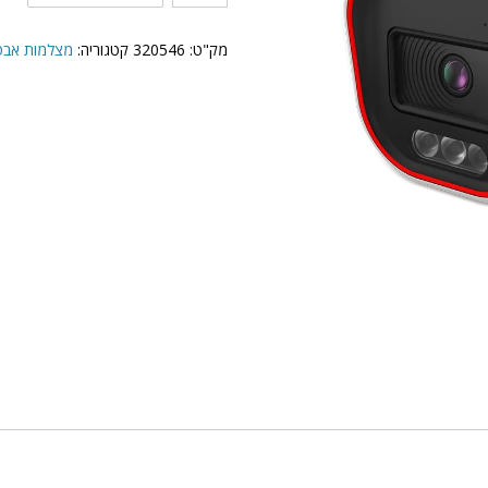
של
BMH-
320SRN-
מק"ט:
320546
קטגוריה:
מצלמות אבטחה IP תוצרת N
MVF