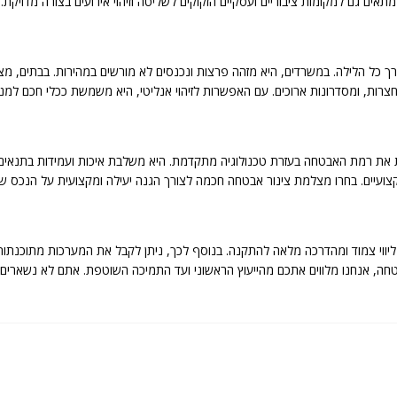
מתאים גם למקומות ציבוריים ועסקיים הזקוקים לשליטה וזיהוי אירועים בצורה מדויקת.
ורך כל הלילה. במשרדים, היא מזהה פרצות ונכנסים לא מורשים במהירות. בבתים, מצ
רות, ומסדרונות ארוכים. עם האפשרות לזיהוי אנליטי, היא משמשת ככלי חכם למניע
 אבטחה חכמה BMH-320SRN-MVF משדרגת את רמת האבטחה בעזרת טכנולוגיה מתקדמת. היא משלבת איכות ועמי
קצועיים. בחרו מצלמת צינור אבטחה חכמה לצורך הגנה יעילה ומקצועית על הנכס ש
יווי צמוד ומהדרכה מלאה להתקנה. בנוסף לכך, ניתן לקבל את המערכות מתוכנתות
 מערכות אבטחה, אנחנו מלווים אתכם מהייעוץ הראשוני ועד התמיכה השוטפת. אתם לא נ