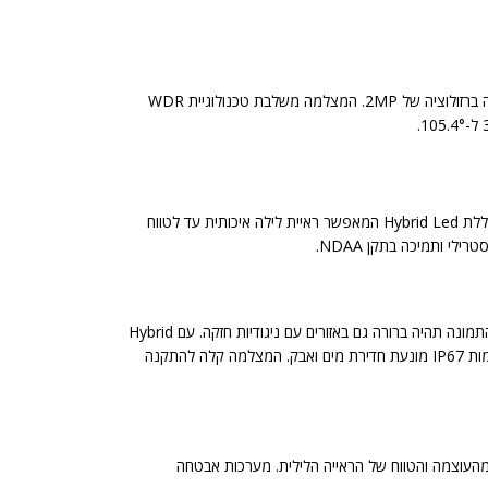
מצלמת צינור אבטחה חכמה דגם BMH-320SRN-MVF מסדרת Rainbow מהווה פתרון בטיחות מתקדם. היא מציעה איכות תמונה גבוהה וברורה ברזולוציה של 2MP. המצלמה משלבת טכנולוגיית WDR
דגם BMH-320SRN-MVF עובד על מתח 12DC או PoE. הוא עמיד לתנאי מזג אוויר עם דירוג IP67, המבטיח הגנה מפני מים ואבק. המצלמה כוללת Hybrid Led המאפשר ראיית לילה איכותית עד לטווח
המצלמה מציעה נוחות רבה עם עדשה משתנה חשמלית, שנותנת אפשרות לכוונון מדויק מבלי לפתוח את המכשיר. טכנולוגיית WDR מבטיחה שהתמונה תהיה ברורה גם באזורים עם ניגודיות חזקה. עם Hybrid
Led, הראייה בלילה נשארת איכותית וברורה. אפשרויות אנליטיקה מתקדמות משפרות את יכולות האבטחה ומקטינות מקרים של שגיאות זיהוי. אטימות IP67 מונעת חדירת מים ואבק. המצלמה קלה להתקנה
 מהעוצמה והטווח של הראייה הלילית. מערכות אבטחה