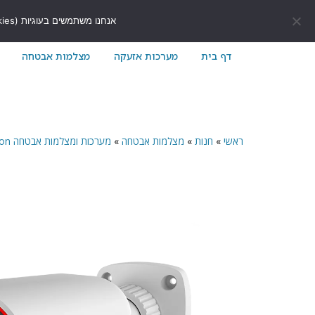
לתוכן
411171@gmail.com
054-7411171
אנחנו משתמשים בעוגיות (Cookies) כדי לשפר את חוויית הגלישה שלך באתר ולוודא שהכל עובד בצורה חלקה.
דף בית
מערכות אזעקה
מצלמות אבטחה
ראשי
»
חנות
»
מצלמות אבטחה
»
מערכות ומצלמות אבטחה Provision