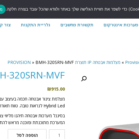
7
מס
מערכות אינטרקום
תקשורת מחשבים
גלריית התקנות
צור ק
»
מצלמות אבטחה IP תוצרת PROVISION
BMH-320SRN-MVF
»
H-320SRN-MVF
₪
915.00
Hybrid Led לנראות טובה. טווח תאורה עד 40 מטרים. אידיאלית לשימוש חיצוני ופנימי.
בסיגנל מערכות אבטחה תיהנו מליווי צ
המערכת מתוכנתת ומוכנה מראש להתק
כמות
הוספה לסל