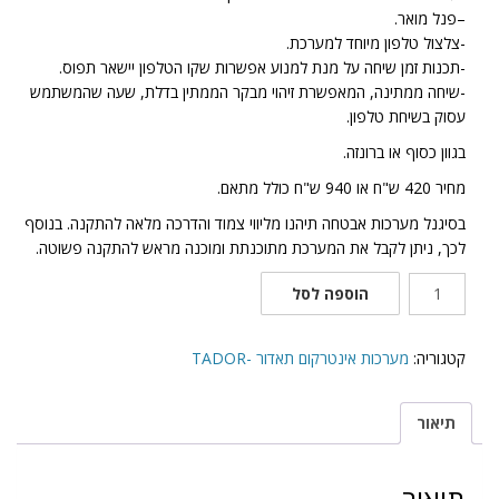
–פנל מואר.
-צלצול טלפון מיוחד למערכת.
-תכנות זמן שיחה על מנת למנוע אפשרות שקו הטלפון יישאר תפוס.
-שיחה ממתינה, המאפשרת זיהוי מבקר הממתין בדלת, שעה שהמשתמש
עסוק בשיחת טלפון.
בגוון כסוף או ברונזה.
מחיר 420 ש"ח או 940 ש"ח כולל מתאם.
בסיגנל מערכות אבטחה תיהנו מליווי צמוד והדרכה מלאה להתקנה. בנוסף
לכך, ניתן לקבל את המערכת מתוכנתת ומוכנה מראש להתקנה פשוטה.
כמות
הוספה לסל
של
פנל
אינטרקום
קטגוריה:
מערכות אינטרקום תאדור -TADOR
חיצוני
תדאור
תיאור
דגם
DR-
200