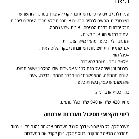
תיאור
פנל דלת לבתים פרטיים המתחבר לקו ללא צורך במרכזייה ומשמש
כאינטרקום. מתאים לבתים פרטיים או חברות ללא מרכזייה יכולים ליהנות
מכל יתרונות בקרת הכניסה. -איכות שמע גבוהה.
-עמיד בתנאי מזג אויר קשים .
-מתחבר לקו טלפון מהמרכזייה הציבורית.
-עד שתי יחידות חיצוניות המחוברות לבקר שליטה אחד.
–פנל מואר.
-צלצול טלפון מיוחד למערכת.
-תכנות זמן שיחה על מנת למנוע אפשרות שקו הטלפון יישאר תפוס.
-שיחה ממתינה, המאפשרת זיהוי מבקר הממתין בדלת, שעה
שהמשתמש עסוק בשיחת טלפון.
בגוון כסוף או ברונזה.
מחיר 420 ש"ח או 940 ש"ח כולל מתאם.
ליווי מקצועי מסיגנל מערכות אבטחה
מעבר לכך, כל מי שרוכש דרך סיגנל מערכות אבטחה נהנה מליווי צמוד
ומהדרכה מלאה להתקנה. בנוסף לכך, ניתן לקבל את המערכות