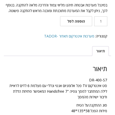
בסיגנל מערכות אבטחה תיהנו מליווי צמוד והדרכה מלאה להתקנה. בנוסף
לכך, ניתן לקבל את המערכת מתוכנתת ומוכנה מראש להתקנה פשוטה.
כמות
הוספה לסל
של
DR-
400-
קטגוריה:
מערכות אינטרקום תאדור -TADOR
S7
תיאור
תיאור
DR-400-S7
סט אינטרקום TV פנל אלומניום אנטי ונדלי עם מצלמת 6 לדים לראיית
לילה המתחבר למסך צפיה "7 Handsfree המאפשר פתיחת הדלת
ודיבור ישירות מהמסך
סוג ההתקנה:על הטיח
מידות הפנל:58*135*48