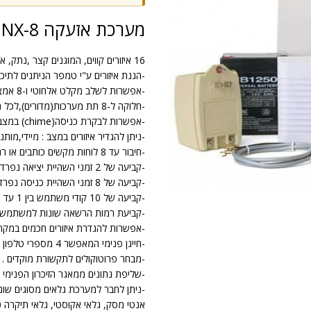
מערכת אזעקה CADDX NX-8
16 איזורים קווים, המוגנים קצר ,נתק, או חבלה .
-הגנת איזורים ע"י טמפר הניתנים לתיכנ
-אפשרות לשלב מקלט אלחוטי ו-8 אמצעי גילוי אלחוטיים .
-חלוקה ל-8 תת מערכות(מדורים),לכל תת מערכת מספר מנוי שונה למוקד .
-אפשרות לבקרת כניסה(chime) במצב יום לכל האיזורים .
-ניתן להגדיר איזורים במצב : מיידי,מותנה,24 שעות,בית,יום,מושהה,ואלחוט
-חיבור עד 8 לוחות מקשים כותבים או רגילים .
-קביעה של 2 זמני השהיית יציאה נפרדים (לכל תת מערכת) .
-קביעה של 8 זמני השהיית כניסה נפרדים לכל איזור .
-קביעה של 10 קודי משתמש בין 1 עד 6 ספרות .
-קביעת רמות הרשאה שונות למשתמשי
-אפשרות להגדרת איזורים חכמים במקר
-חייגן פנימי המאפשר 4 מספרי טלפון קבועים מראש .
-מבחר פרוטוקולים לתקשורת מוקדים .
-שליפת נתונים ממאגר הזיכרון הפנימי במערכת עד 127 א
-ניתן לחבר למערכת גלאים מסוגים שונים
אנטי מסק, גלאי אקוסטי, גלאי תיקרה 360 מעלות, מגנטים בדלתות, גלאי כספת, ועוד .