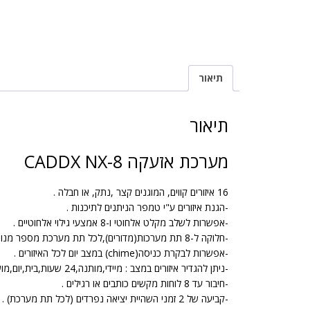
תיאור
תיאור
מערכת אזעקה CADDX NX-8
16 איזורים קווים, המוגנים קצר ,נתק, או חבלה .
-הגנת איזורים ע"י טמפר הניתנים לתיכנות .
-אפשרות לשלב מקלט אלחוטי ו-8 אמצעי גילוי אלחוטיים .
-חלוקה ל-8 תת מערכות(מדורים),לכל תת מערכת מספר מנוי שונה למוקד .
-אפשרות לבקרת כניסה(chime) במצב יום לכל האיזורים .
-ניתן להגדיר איזורים במצב : מיידי,מותנה,24 שעות,בית,יום,מושהה,ואלחוטי .
-חיבור עד 8 לוחות מקשים כותבים או רגילים .
-קביעה של 2 זמני השהיית יציאה נפרדים (לכל תת מערכת) .