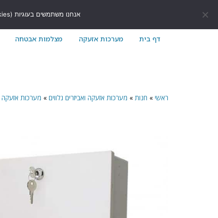
לתוכן
411171@gmail.com
054-7411171
אנחנו משתמשים בעוגיות (Cookies) כדי לשפר את חוויית הגלישה שלך באתר ולוודא שהכל עובד בצורה חלקה.
דף בית
מערכות אזעקה
מצלמות אבטחה
ראשי
»
חנות
»
מערכות אזעקה ואביזרים נלווים
»
מערכות אזעקה