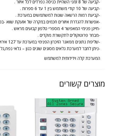
-קביעה של 8 זמני השהיית כניסה נפרדים לכל איזור .
-קביעה של 10 קודי משתמש בין 1 עד 6 ספרות .
-קביעת רמות הרשאה שונות למשתמשים במערכת .
-אפשרות להגדרת איזורים חכמים במקרה של אזעקת שווא -בכ
-חייגן פנימי המאפשר 4 מספרי טלפון קבועים מראש .
-מבחר פרוטוקולים לתקשורת מוקדים .
-שליפת נתונים ממאגר הזיכרון הפנימי במערכת עד 127 אירועים אחרונים .
-ניתן לחבר למערכת גלאים מסוגים שונים כגון – גלאי נפח,גלאי וילון, גלאי המתעל
המערכת קלה וידידותית למשתמש
מוצרים קשורים