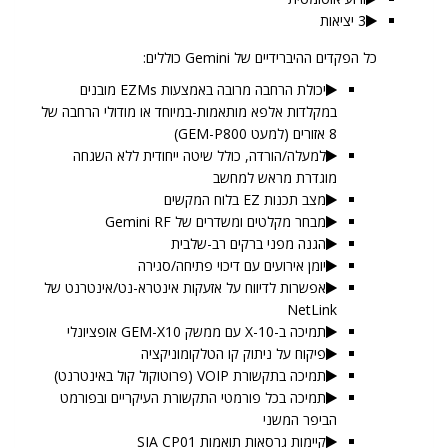
3 יציאות
כל הפקדים ההיברידיים של Gemini כוללים:
יכולת הרחבה מרובה באמצעות EZMs מובנים
במקלדות אלפא מותאמות-במיוחד או מודולי הרחבה של
8 אזורים (למעט GEM-P800)
למעלה/הורדה, כולל שיטה ייחודית ללא השגחה
מוגדרת מראש למחשב
מצב תכנות EZ בלוח המקשים
מבחר מקלטים ומשדרים של Gemini RF
הגנה מפני ברקים רב-שלבית
יומן אירועים עם דיכוי פתיחה/סגירה
אפשרות לדיווח על אזעקות אינטרא-נט/אינטרנט של
NetLink
תמיכה ב-X-10 עם ממשק GEM-X10 אופציונלי
פיקוח על ניתוק קו הטלקומוניקציה
תמיכה בתקשורת VOIP (פרוטוקול קול באינטרנט)
תמיכה בכל פורמטי התקשורת העיקריים ובפורמט
הביפר המשני
קיימות גרסאות תואמות SIA CP01