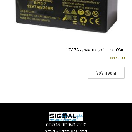
סוללת גיבוי למערכת אזעקה 12V 7A
₪
130.00
הוספה לסל
סיגנל מערכות אבטחה
דרך אבא הלל 154 ר''ג