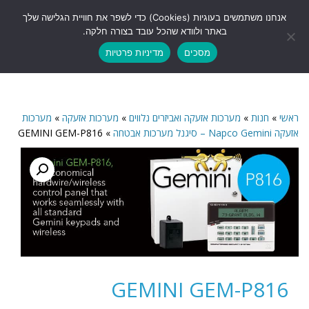
לתוכן
אנחנו משתמשים בעוגיות (Cookies) כדי לשפר את חוויית הגלישה שלך
תפריט
באתר ולוודא שהכל עובד בצורה חלקה.
מסכים
מדיניות פרטיות
ראשי
»
חנות
»
מערכות אזעקה ואביזרים נלווים
»
מערכות אזעקה
»
מערכות
אזעקה Napco Gemini – סיגנל מערכות אבטחה
»
GEMINI GEM-P816
GEMINI GEM-P816