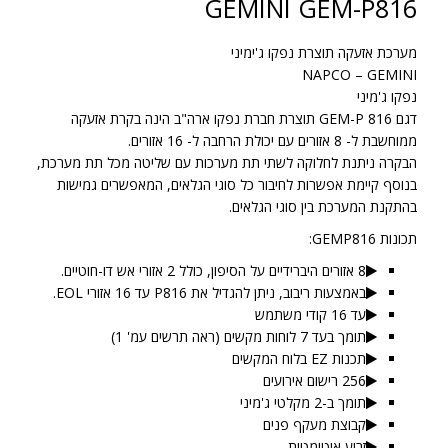
GEMINI GEM-P816
מערכת אזעקה תוצרת נפקו ג'ימיני
NAPCO – GEMINI
נפקו ג'מיני
דגם 816 GEM-P תוצרת חברת נפקו ארה"ב הינה בקרת אזעקה
ממוחשבת ל- 8 אזורים עם יכולת הרחבה ל- 16 אזורים.
הבקרה ניתנת לחלוקה לשתי תת מערכות עם שליטה מכל תת מערכת,
בנוסף קיימת אפשרות לחיבור כל סוגי הגלאים, המאפשרים גמישות
בהתקנת המערכת בין סוגי הגלאים.
תכונות GEMP816:
8 אזורים היברידיים על הסיפון, כולל 2 אזורי אש דו-חוטיים.
באמצעות ריבוב, ניתן להגדיל את P816 עד 16 אזורי EOL.
עד 16 קודי משתמש
תומך בעד 7 לוחות מקשים (ראה תרשים עמ' 1)
תכנות EZ בלוח המקשים
256 רישום אירועים
תומך ב-2 מקלטי ג'מיני
קבוצת מעקף פנים
זרוע אוטומטית