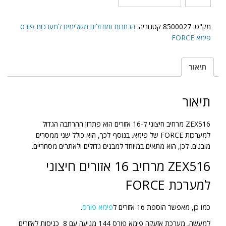
של
ZEX516
מרחיב
מק"ט:
8500027
קטגוריה:
הרחבות ומודולים משלימים למערכות פורס
16
פימא FORCE
אזורים
חיצוני
תיאור
למערכת
FORCE
תיאור
ZEX516 מרחיב חיצוני ל-16 אזורים הוא פתרון ההרחבה הגדול
למערכות FORCE של פימא. בנוסף לכך, הוא כולל שני ממסרים
מובנים. לכן, הוא מתאים במיוחד למבנים גדולים ולאתרים מסחריים.
ZEX516 מרחיב 16 אזורים חיצוני
למערכת FORCE
כמו כן, מאפשר הוספת 16 אזורים ל
פימא פורס
.
למעשה, מערכת אזעקה פימא פורס 144 מגיעה עם 8 כניסות לאזורים