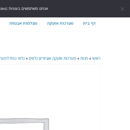
לתוכן
411171@gmail.com
054-7411171
אנחנו משתמשים בעוגיות (Cookies) כדי לשפר את חוויית הגלישה שלך באתר ולוודא שהכל עובד בצורה חלקה.
דף בית
מערכות אזעקה
מצלמות אבטחה
ראשי
»
חנות
»
מערכות אזעקה ואביזרים נלווים
»
גלאי נפח למער