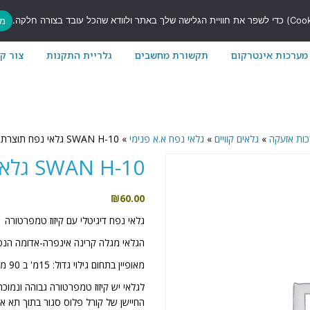
7
מס
מערכות אינטרקום
תקשורת מחשבים
גלריית התקנות
צור ק
כות אזעקה
»
גלאים קוויים
»
גלאי נפח א.א פנימי
»
SWAN H-10 גלאי נפח תוצרת עורב
SWAN H-10 גלאי נפח תוצרת עורב
₪
60.00
גלאי נפח דיגיטלי עם קיזוז טמפרטורה
הגלאי מגלה קרינה אינפרה-אדומה הנפ
מאופיין בתחום גילוי גדול: 15מ' ב 90 מעלות, יציבות משופרת והגנה טובה ביותר כנגד הפרעות רדיו.
לגלאי יש קיזוז טמפרטורה גבוהה ונמוכה
החיישן של קורל פלוס סגור בתוך תא אט