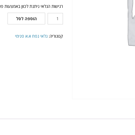
רגישות הגלאי ניתנת לכוון באמצעות פו
כמות
הוספה לסל
של
SWAN
H-
קטגוריה:
גלאי נפח א.א פנימי
10
גלאי
נפח
תוצרת
עורב