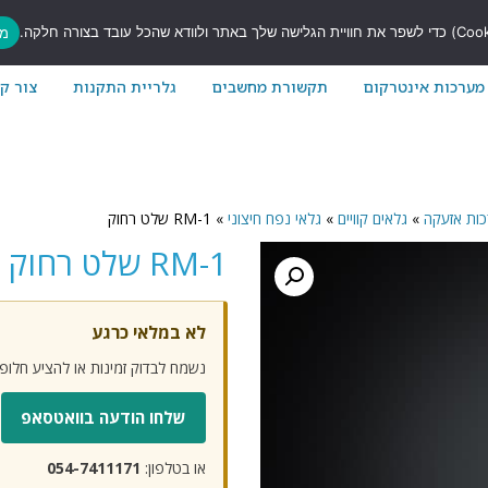
7
מס
מערכות אינטרקום
תקשורת מחשבים
גלריית התקנות
צור ק
כות אזעקה
»
גלאים קוויים
»
גלאי נפח חיצוני
»
RM-1 שלט רחוק
RM-1 שלט רחוק
לא במלאי כרגע
נשמח לבדוק זמינות או להציע חלו
שלחו הודעה בוואטסאפ
או בטלפון:
054-7411171