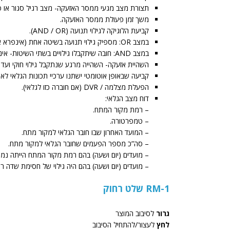
תצורת מצב מגעי ממסר האזעקה- מצב רגיל סגור או פתוח C. / N.O
משך זמן פעולת ממסר האזעקה.
קביעת הלוגיקה לגילוי תנועה (AND / OR).
במצב OR: מספיק גילוי תנועה בשיטה אחת (אינפרא אדום או דופלר) כדי שתופעל האזעקה.
במצב AND: חובה שיתקבלו גילויים בשתי השיטות- אינפרא אדום וגם דופלר כדי שתופעל האזעקה.
השהיית אזעקה- השהייה מרגע שנתקבל גילוי חוקי וע
קביעה שבאופן אוטומטי ישתנו ערכיי תכונות הגלאי לאח
הפעלת מצלמה / DVR (אם חוברה כזו לגלאי).
דוח מצב הגלאי:
– רמת מקור המתח.
– טמפרטורה.
– המועד האחרון שבו חובר הגלאי למקור מתח.
– סה”כ מספר הפעמים שחובר הגלאי למקור מתח.
– מועדים (יום ושעה) בהם רמת מקור המתח הייתה נמוכ
– מועדים (יום ושעה) בהם היה גילוי של חסימת שדה ראייתו הקרו
RM-1 שלט רחוק
גרור
לסיבוב המוצר
לחץ
לעצור/להתחיל הסיבוב