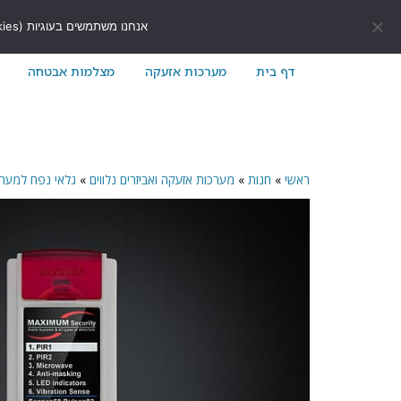
לתוכן
411171@gmail.com
054-7411171
אנחנו משתמשים בעוגיות (Cookies) כדי לשפר את חוויית הגלישה שלך באתר ולוודא שהכל עובד בצורה חלקה.
דף בית
מערכות אזעקה
מצלמות אבטחה
ראשי
»
חנות
»
מערכות אזעקה ואביזרים נלווים
»
גלאי נפח למער