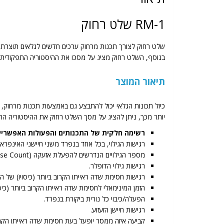
RM-1 שלט רחוק
שלט רחוק לצורך תכנות מרחוק ערכים חדשים לגלאים תוצרת
בנוסף, השלט רחוק מציג על מסכו את ההיסטוריה התפקודית וה
תיאור המוצר
כיול תכונות הגלאי יכול להתבצע גם באמצעות תכנות מרחוק, ע
יותר מכך, ניתן להציג על מסך השלט רחוק את ההיסטוריה התפק
רשימה חלקית של התכנותים והפעולות האפשריי
רגישות הגילוי, בכל אחד בנפרד משני חיישני האינפרא 
מספר הגילויים הנדרשים להפעלת אזעקה (Pulse Count).
רגישות גילוי הדופלר.
רגישות חסימת שדה ראייתו הקרוב ביותר (כיסויו) של הגלאי- masking
הזמן המינימאלי לחסימת שדה ראייתו הקרוב ביותר (כיסויו) של הגלאי- sking
הפעלה/כיבוי כל נורית ביקורת בנפרד.
רגישות חיישן הזעזוע.
קביעה איזה ממסר יופעל בעת חסימת שדה ראייתו הקרוב ביותר (כיסויו) של הגלאי (ing