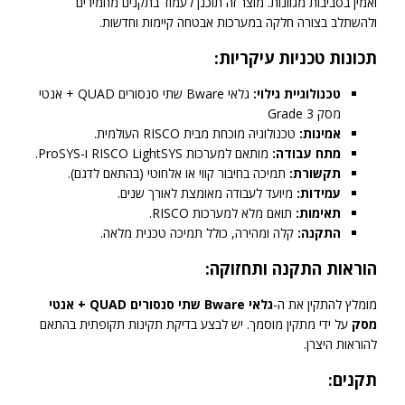
ואמין בסביבות מגוונות. מוצר זה תוכנן לעמוד בתקנים מחמירים
ולהשתלב בצורה חלקה במערכות אבטחה קיימות וחדשות.
תכונות טכניות עיקריות:
טכנולוגיית גילוי:
גלאי Bware שתי סנסורים QUAD + אנטי
מסק Grade 3
אמינות:
טכנולוגיה מוכחת מבית RISCO העולמית.
מתח עבודה:
מותאם למערכות RISCO LightSYS ו-ProSYS.
תקשורת:
תמיכה בחיבור קווי או אלחוטי (בהתאם לדגם).
עמידות:
מיועד לעבודה מאומצת לאורך שנים.
תאימות:
תואם מלא למערכות RISCO.
התקנה:
קלה ומהירה, כולל תמיכה טכנית מלאה.
הוראות התקנה ותחזוקה:
מומלץ להתקין את ה-
גלאי Bware שתי סנסורים QUAD + אנטי
מסק
על ידי מתקין מוסמך. יש לבצע בדיקת תקינות תקופתית בהתאם
להוראות היצרן.
תקנים: