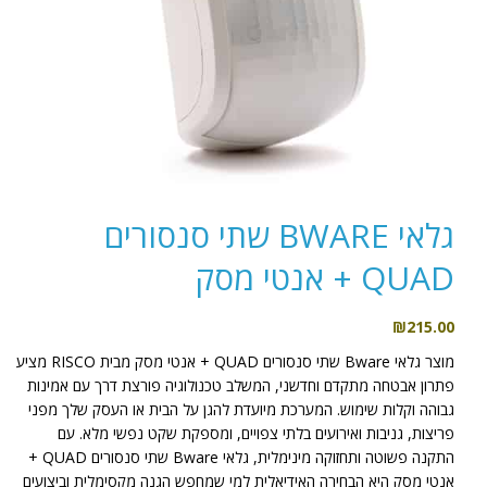
גלאי BWARE שתי סנסורים
QUAD + אנטי מסק
₪
215.00
מוצר גלאי Bware שתי סנסורים QUAD + אנטי מסק מבית RISCO מציע
פתרון אבטחה מתקדם וחדשני, המשלב טכנולוגיה פורצת דרך עם אמינות
גבוהה וקלות שימוש. המערכת מיועדת להגן על הבית או העסק שלך מפני
פריצות, גניבות ואירועים בלתי צפויים, ומספקת שקט נפשי מלא. עם
התקנה פשוטה ותחזוקה מינימלית, גלאי Bware שתי סנסורים QUAD +
אנטי מסק היא הבחירה האידיאלית למי שמחפש הגנה מקסימלית וביצועים