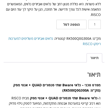
ללא פשרות. היא כוללת מגוון רחב של גלאים ואביזרים נלווים, המאפשרים
התאמה אישית לכל צורך ודרישה. אל תחכה, הגן על היקר לך עוד היום עם
RISCO.
כמות
הוספה לסל
של
גלאי
Bware
מק"ט:
RK500Q0G300A
קטגוריה:
גלאים ואביזרים משלימים למערכות
שתי
ריסקו RISCO
סנסורים
QUAD
תיאור
+
אנטי
מסק
תיאור
מפרט טכני – גלאי Bware שתי סנסורים QUAD + אנטי מסק
(מק"ט: RK500Q0G300A)
ה-
גלאי Bware שתי סנסורים QUAD + אנטי מסק
מבית RISCO
הוא רכיב קריטי במערכות אבטחה מתקדמות, המיועד לספק גילוי מדויק