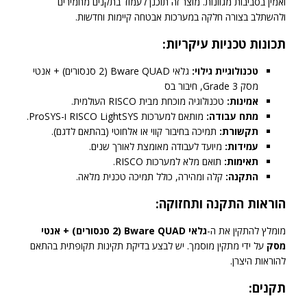
ואמין בסביבות מגוונות. מוצר זה תוכנן לעמוד בתקנים מחמירים
ולהשתלב בצורה חלקה במערכות אבטחה קיימות וחדשות.
תכונות טכניות עיקריות:
טכנולוגיית גילוי:
גלאי Bware QUAD (2 סנסורים) + אנטי
מסק Grade 3, חיבור בס
אמינות:
טכנולוגיה מוכחת מבית RISCO העולמית.
מתח עבודה:
מותאם למערכות RISCO LightSYS ו-ProSYS.
תקשורת:
תמיכה בחיבור קווי או אלחוטי (בהתאם לדגם).
עמידות:
מיועד לעבודה מאומצת לאורך שנים.
תאימות:
תואם מלא למערכות RISCO.
התקנה:
קלה ומהירה, כולל תמיכה טכנית מלאה.
הוראות התקנה ותחזוקה:
מומלץ להתקין את ה-
גלאי Bware QUAD (2 סנסורים) + אנטי
מסק
על ידי מתקין מוסמך. יש לבצע בדיקת תקינות תקופתית בהתאם
להוראות היצרן.
תקנים: