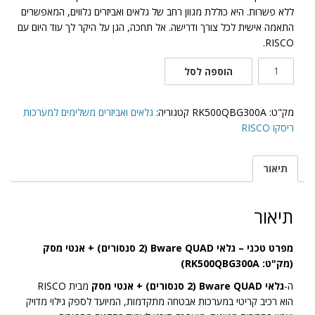
ללא פשרות. היא כוללת מגוון רחב של גלאים ואביזרים נלווים, המאפשרים
התאמה אישית לכל צורך ודרישה. אל תחכה, הגן על היקר לך עוד היום עם
RISCO.
כמות
הוספה לסל
של
גלאי
Bware
מק"ט:
RK500QBG300A
קטגוריה:
גלאים ואביזרים משלימים למערכות
QUAD
ריסקו RISCO
(2
סנסורים)
תיאור
+
אנטי
מסק
תיאור
מפרט טכני – גלאי Bware QUAD (2 סנסורים) + אנטי מסק
(מק"ט: RK500QBG300A)
ה-
גלאי Bware QUAD (2 סנסורים) + אנטי מסק
מבית RISCO
הוא רכיב קריטי במערכות אבטחה מתקדמות, המיועד לספק גילוי מדויק