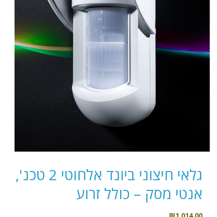
גלאי חיצוני ביונד אלחוטי 2 טכנ',
אנטי מסק – כולל זרוע
₪
1,014.00