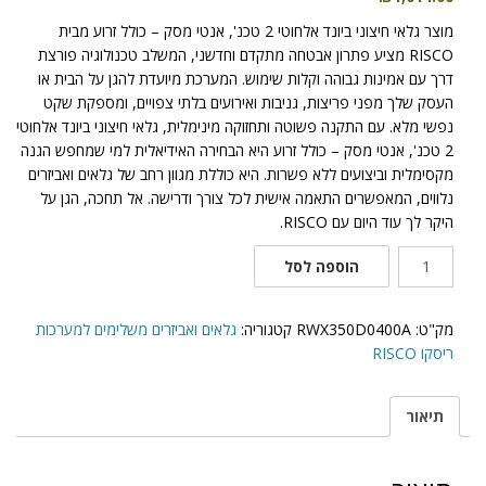
מוצר גלאי חיצוני ביונד אלחוטי 2 טכנ', אנטי מסק – כולל זרוע מבית
RISCO מציע פתרון אבטחה מתקדם וחדשני, המשלב טכנולוגיה פורצת
דרך עם אמינות גבוהה וקלות שימוש. המערכת מיועדת להגן על הבית או
העסק שלך מפני פריצות, גניבות ואירועים בלתי צפויים, ומספקת שקט
נפשי מלא. עם התקנה פשוטה ותחזוקה מינימלית, גלאי חיצוני ביונד אלחוטי
2 טכנ', אנטי מסק – כולל זרוע היא הבחירה האידיאלית למי שמחפש הגנה
מקסימלית וביצועים ללא פשרות. היא כוללת מגוון רחב של גלאים ואביזרים
נלווים, המאפשרים התאמה אישית לכל צורך ודרישה. אל תחכה, הגן על
היקר לך עוד היום עם RISCO.
כמות
הוספה לסל
של
גלאי
חיצוני
מק"ט:
RWX350D0400A
קטגוריה:
גלאים ואביזרים משלימים למערכות
ביונד
ריסקו RISCO
אלחוטי
2
תיאור
טכנ',
אנטי
מסק