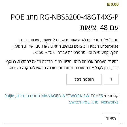
₪
0.00
RG-NBS3200-48GT4XS-P מתג POE
עם 48 יציאות
מתג PoE מנוהל עם 48 יציאות גיגה-ביט Layer 2, איכות בדרגת
Enterprise מבטיחה ביצועים גבוהים. מתאים לארגונים, אירוח, מפעל,
חינוך, קמעונאות וכו'. טמפרטורת עבודה: 0 ℃ ~ 50 ℃.
בסיגנל מערכות אבטחה תיהנו מליווי צמוד והדרכה מלאה להתקנה. בנוסף
לכך, ניתן לקבל את המערכת מתוכנתת ומוכנה מראש להתקנה פשוטה.
כמות
הוספה לסל
של
RG-
NBS3200-
קטגוריות:
MANAGED NETWORK SWITCHES מתגים מנוהלים
,
Ruijie
48GT4XS-
Networks
,
מתגי Switch PoE
P,
מתג
תיאור
PoE
מנוהל