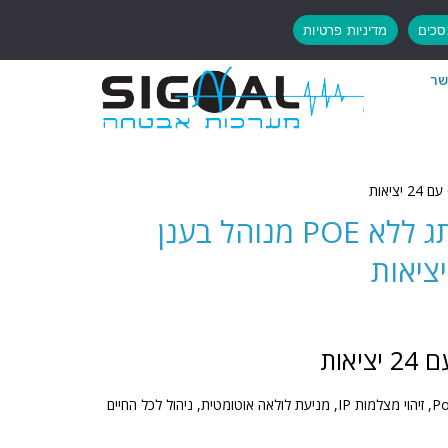
כים
מדיניות פרטיות
שר
RG-ES224GC מתג ללא POE מנוהל בענן
מתג מנוהל בענן עם 24 יציאות, אינו PoE, זיהוי מצלמות IP, מניעת לולאה אוטומטית, ניהול לכל החיים