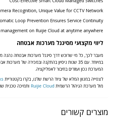
Cost-Effective Smart Cloud Managed Switches
amera Recognition, Unique Value for CCTV Network
omatic Loop Prevention Ensures Service Continuity
e management on Ruijie Cloud at anytime anywhere
ליווי מקצועי מסיגנל מערכות אבטחה
מעבר לכך, כל מי שרוכש דרך סיגנל מערכות אבטחה נהנה מל
במיוחד. עם 35 שנות ניסיון בהתקנה ובמכירה של
המערכת נכון ועוזרים בחיבור לאפליקציה.
לצפייה במגוון המלא של ציוד הרשת שלנו, בקרו בקטגוריית
ks
מול מערכת הניהול הרשמית
Ruijie Cloud
ותמיכה טכנית שו
מוצרים קשורים