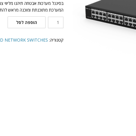
בסיגנל מערכות אבטחה תיהנו מליווי צ
המערכת מתוכנתת ומוכנה מראש להתק
כמות
הוספה לסל
של
RG-
ES224GC
קטגוריה:
MANAGED NETWORK SWITCHES מתג
מתג
ללא
PoE
מנוהל
בענן
Gigabit
עם
24
יציאות