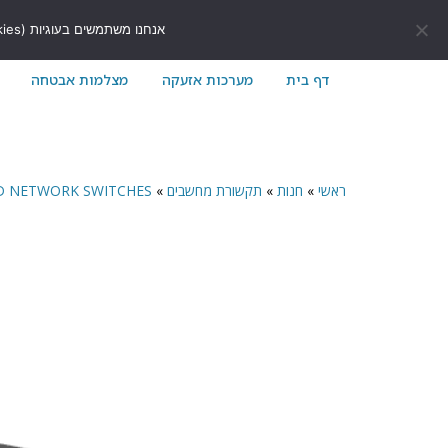
לתוכן
411171@gmail.com
054-7411171
אנחנו משתמשים בעוגיות (Cookies) כדי לשפר את חוויית הגלישה שלך באתר ולוודא שהכל עובד בצורה חלקה.
דף בית
מערכות אזעקה
מצלמות אבטחה
ראשי
»
חנות
»
תקשורת מחשבים
»
MANAGED NETWORK SWITCHES מת