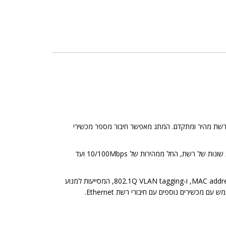
אמצעות חיבור רשת מהיר ומתקדם. המתג מאפשר חיבור מספר מכשירי
כמו רוב המתגי רשת, ה-RG-ES105GD מגיע עם פרוטוקולים רשת שונים כמו IEEE 802.3, IEEE 802.3u, IEEE 802.3x. המתג תומך במהירויות שונות של רשת, החל ממהירות של 10/100Mbps ועד
ה-RG-ES105GD פשוט להתקנה ושימוש, ומגיע עם ממשק משתמש ידידותי וקל לניווט. המתג כולל גם תכונות אבטחה חשובות כמו MAC address binding, ו-802.1Q VLAN tagging, המסייעות למנוע
שירים נוספים עם חיבורי רשת Ethernet.