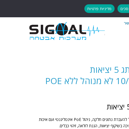
כים
מדיניות פרטיות
שר
RG-ES105GD מתג 5 יציאות
א POE
מתג גלוי לענן לא מנוהל עם מאגר גדול להעברת נתונים חלקה, ניהול PoE אינטליגנטי ועם איכות
בשיקוף יציאות, הגנת לולאה, זיהוי כבלים.