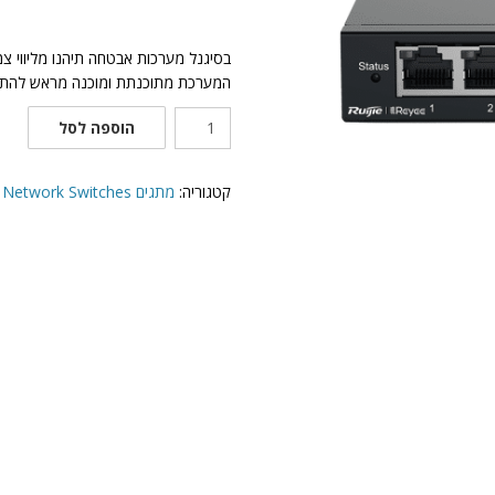
בסיגנל מערכות אבטחה תיהנו מליווי צ
המערכת מתוכנתת ומוכנה מראש להתק
כמות
הוספה לסל
של
RG-
ES105GD
קטגוריה:
מתגים Network Switches
מתג
5
יציאות
10/100/1000Mbps
לא
מנוהל
ללא
PoE