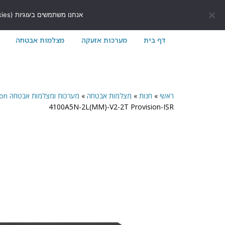
לתוכן
411171@gmail.com
054-7411171
אנחנו משתמשים בעוגיות (Cookies) כדי לשפר את חוויית הגלישה שלך באתר ולוודא שהכל עובד בצורה חלקה.
דף בית
מערכות אזעקה
מצלמות אבטחה
ראשי
»
חנות
»
מצלמות אבטחה
»
מערכות ומצלמות אבטחה Provision
4100A5N-2L(MM)-V2-2T Provision-ISR