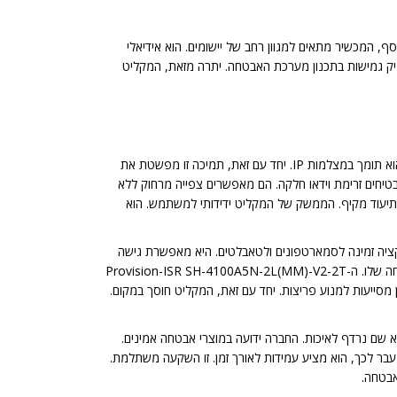
, המכשיר מתאים למגוון רחב של יישומים. הוא אידיאלי
וגיים. בנוסף, הוא מאפשר חיבור של 2 מצלמות IP. זהו שילוב עוצמתי. הוא מעניק גמישות בתכנון מערכת האבטחה. יתרה מזאת, המקליט
ה-SH-4100A5N-2L(MM)-V2-2T מציע תאימות רחבה. למעשה, הוא תומך בפורמטים אנלוגיים מגוונים. אלו כוללים AHD, TVI ו-CVI. בנוסף, הוא תומך במצלמות IP. יחד עם זאת, תמיכה זו מפשטת את
ב של מצלמות חדשות. קצב ההקלטה הוא 20Mbps. לכן, קצב ההעלאה הוא 4Mbps. נתונים אלה מבטיחים זרימת וידאו חלקה. הם מאפשרים צפייה מרחוק ללא
בות. מעבר לכך, כך נשמר תיעוד מקיף. הממשק של המקליט ידידותי למשתמש. הוא
יקציה זמינה לסמארטפונים ולטאבלטים. היא מאפשרת גישה
לכל ההקלטות. כמו כן, ניתן גם לצפות בשידור חי. בכל זמן ומכל מקום. זה מעניק שקט נפשי. יתרה מזאת, המשתמש תמיד מחובר למערכת האבטחה שלו. ה-Provision-ISR SH-4100A5N-2L(MM)-V2-2T
מסייעות למנוע פריצות. יחד עם זאת, המקליט חוסך במקום.
 למקם אותו במקומות שונים. הוא אינו דורש שטח רב. זהו יתרון גדול עבור סביבות מוגבלות. כתוצאה מכך, המוצר מבית Provision-ISR הוא שם נרדף לאיכות. החברה ידועה במוצרי אבטחה אמינים.
 לו גם תכונות מתקדמות. מעבר לכך, הוא מציע עמידות לאורך זמן. זו השקעה משתלמת.
אבטחה.