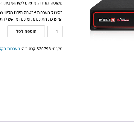
פשוטה ומהירה. מתאים לשימוש ביתי וע
בסיגנל מערכות אבטחה תיהנו מליווי צ
המערכת מתוכנתת ומוכנה מראש להתק
כמות
הוספה לסל
של
מקליט
DVR
מק"ט:
320796
קטגוריה:
מערכות הקלטה היברידיות
SH-
4100A5N-
2L(MM)-
V2-
2T
Provision-
ISR