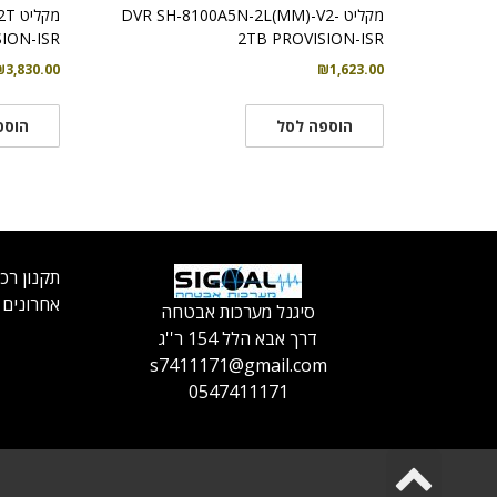
מקליט DVR SH-8100A5N-2L(MM)-V2-
מקל
ION-ISR
2TB PROVISION-ISR
₪
3,830.00
₪
1,623.00
הוספה לסל
הוספ
תקנון רכ
אחרונים
סיגנל מערכות אבטחה
דרך אבא הלל 154 ר''ג
s7411171@gmail.com
0547411171
גלילה