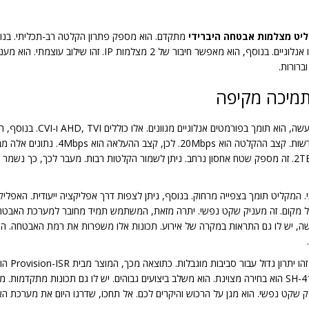
יט מצלמות אבטחה היברידי
מתקדם. הוא מספק פתרון הקלטה רב-תכליתי. בנוסף
לעסקים קטנים ולבתים פרטיים. המקליט תומך ב-4 ערוצי וידאו אנל
תמיכה מקיפה
שדרוג המערכת הקיימת. היא מאפשרת שילו
הפרעות. כתוצאה מכך, המקליט מגיע עם דיסק קשיח בנפח 2TB. זה מספק שטח אחסון נרחב. ניתן לשמור הקלטות ר
 המקליט תומך בצפייה מרחוק. בנוסף, ניתן לצפות דרך אפליקציה ייעודית. האפל
שה, יש לו גם התראות במקרה של אירוע. תכונות אלו משפרות את רמת האבטחה. הן 
לכן, ניתן
היא מציעה טכנולוגיה חדשנית. ה-SH-4100A5N-2L(MM)-V2-2T הוא בחירה מצוינת. הוא משלב ביצועים גבוהים. יש
שקט נפשי. הוא מגן על הרכוש והיקרים לכם. אל תחכו, שדרגו היום את מערכת ה