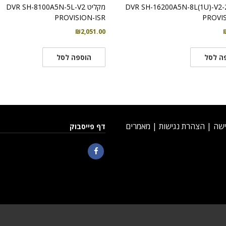
יט DVR SH-16200A5N-8L(1U)-V2-2T
מקליט DVR SH-8100A5N-5L-V2
PROVISION-ISR
PROVIS
₪
2,051.00
ה לסל
הוספה לסל
ישה
|
הצהרת נגישות
|
מאמרים
דף פייסבוק
Facebook