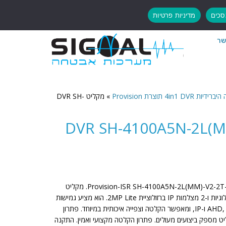
כים
מדיניות פרטיות
שר
4in1 תוצרת Provision
»
מקליט DVR SH-
DVR SH-4100A5N-2L(MM)-V
שדרג את מערכת האבטחה שלך עם ה-Provision-ISR SH-4100A5N-2L(MM)-V2-2T. מקליט
DVR היברידי זה תומך ב-4 מצלמות אנלוגיות ו-2 מצלמות IP ברזולוציית 2MP Lite. הוא מציע גמישות
מרבית עם תמיכה בפורמטים AHD, TVI, CVI ו-IP, ומאפשר הקלטה וצפייה איכותית במיוחד. פתרון
ט מספק ביצועים מעולים. פתרון הקלטה מקצועי ואמין. התקנה