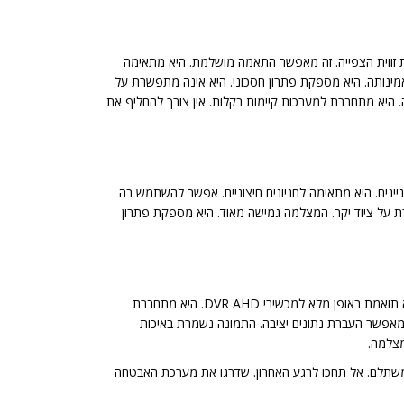
ן לכוונן את זווית הצפייה. זה מאפשר התאמה מושלמת. היא מתאימה
ווח ה-IR של 35 מטר מרשים. הוא מבטיח ראיית לילה מעולה. גם בחושך מוחלט התמונה ברורה. סדרת ECO ידועה באמינותה. היא מספקת פתרון חסכוני. היא אינה מתפשרת על
תאימה לתנאי מזג אוויר שונים. היא פועלת בטכנולוגיית AHD. זה מבטיח תאימות רחבה. היא מתחברת למערכות קיימות בקלות. אין צורך להחליף את
ניינים. היא מתאימה לחניונים חיצוניים. אפשר להשתמש בה
מרת על ציוד יקר. המצלמה גמישה מאוד. היא מספקת פתרון
התקנת מצלמת ה-I4-390AEVF פשוטה יחסית. היא מתאימה למגוון משטחים. ניתן להתקין אותה על קירות. היא מתאימה גם לתקרות גבוהות. היא תואמת באופן מלא למכשירי DVR AHD. היא מתחברת
ה מאפשר העברת נתונים יציבה. התמונה נשמרת באיכות
מצלמה.
הים. היא מציעה מחיר משתלם. אל תחכו לרגע האחרון. שדרגו את מערכת האבטחה