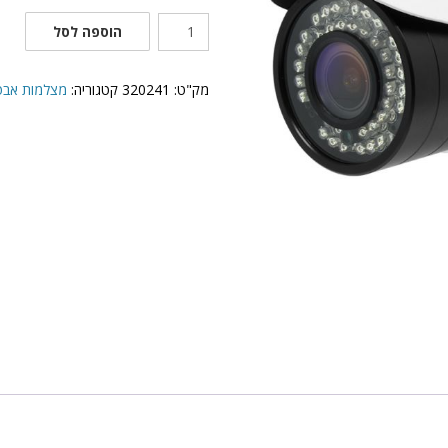
כמות
הוספה לסל
של
מצלמת
צינור
מק"ט:
320241
קטגוריה:
מצלמות אבטחה אנל
I4-
390AEVF
Provision-
ISR