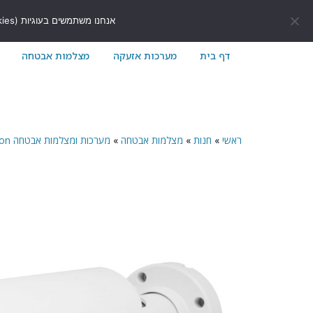
לתוכן
411171@gmail.com
054-7411171
אנחנו משתמשים בעוגיות (Cookies) כדי לשפר את חוויית הגלישה שלך באתר ולוודא שהכל עובד בצורה חלקה.
דף בית
מערכות אזעקה
מצלמות אבטחה
ראשי
»
חנות
»
מצלמות אבטחה
»
מערכות ומצלמות אבטחה Provision