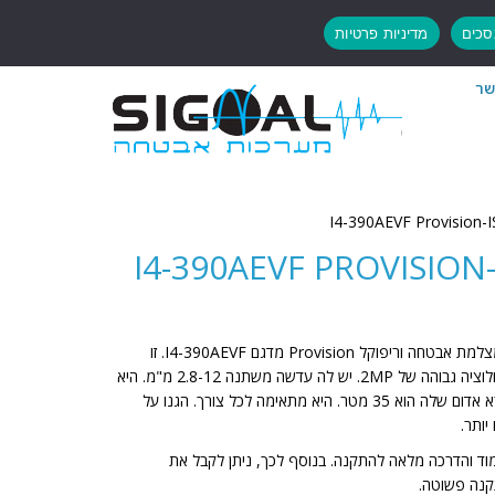
כים
מדיניות פרטיות
שר
שדרגו את האבטחה שלכם. הכירו את מצלמת אבטחה וריפוקל Provision מדגם I4-390AEVF. זו
מצלמת צינור מתקדמת. היא מציעה רזולוציה גבוהה של 2MP. יש לה עדשה משתנה 2.8-12 מ"מ. היא
מאפשרת כיוונון זווית מדויק. טווח אינפרא אדום שלה הוא 35 מטר. היא מתאימה לכל צורך. הגנו על
יותר.
מוד והדרכה מלאה להתקנה. בנוסף לכך, ניתן לקבל את
נה פשוטה.