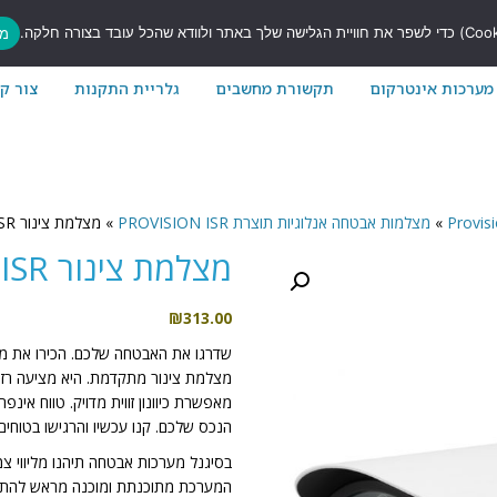
7
מס
מערכות אינטרקום
תקשורת מחשבים
גלריית התקנות
צור ק
»
מצלמות אבטחה אנלוגיות תוצרת PROVISION ISR
»
מצלמת צינור I4-390AEVF Provision-ISR
מצלמת צינור I4-390AEVF PROVISION-ISR
₪
313.00
הנכס שלכם. קנו עכשיו והרגישו בטוחים 
בסיגנל מערכות אבטחה תיהנו מליווי צ
המערכת מתוכנתת ומוכנה מראש להתק