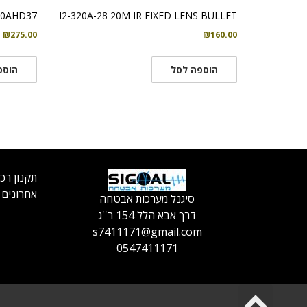
40AHD37+
I2-320A-28 20M IR FIXED LENS BULLET
₪
275.00
₪
160.00
הוספה לסל
הוספ
תקנון רכ
אחרונים
סיגנל מערכות אבטחה
דרך אבא הלל 154 ר''ג
s7411171@gmail.com
0547411171
גלילה