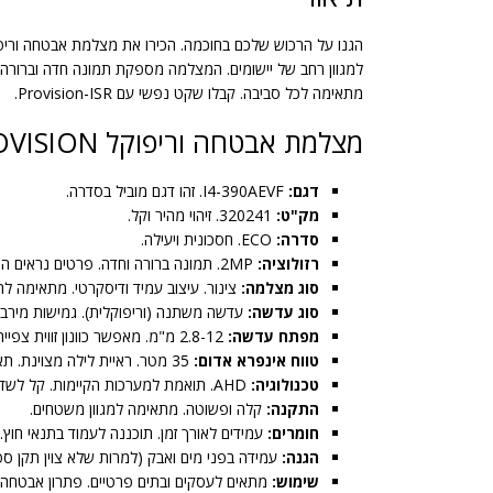
מתאימה לכל סביבה. קבלו שקט נפשי עם Provision-ISR.
מצלמת אבטחה וריפוקל PROVISION – מפרט טכני
דגם:
I4-390AEVF. זהו דגם מוביל בסדרה.
מק"ט:
320241. זיהוי מהיר וקל.
סדרה:
ECO. חסכונית ויעילה.
רזולוציה:
2MP. תמונה ברורה וחדה. פרטים נראים היטב.
סוג מצלמה:
צינור. עיצוב עמיד ודיסקרטי. מתאימה לה
סוג עדשה:
עדשה משתנה (וריפוקלית). גמישות מירבי
מפתח עדשה:
2.8-12 מ"מ. מאפשר כוונון זווית צפייה. טווח רחב של 27°-103°.
טווח אינפרא אדום:
35 מטר. ראיית לילה מצוינת. תאורה איכותית בחושך מוחלט.
טכנולוגיה:
AHD. תואמת למערכות הקיימות. קל לשדרוג.
התקנה:
קלה ופשוטה. מתאימה למגוון משטחים.
חומרים:
עמידים לאורך זמן. תוכננה לעמוד בתנאי חוץ.
הגנה:
עמידה בפני מים ואבק (למרות שלא צוין תקן ספצ
שימוש:
מתאים לעסקים ובתים פרטיים. פתרון אבטחה 