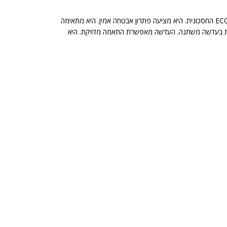
הגנו על הרכוש שלכם בחוכמה. הכירו את מצלמת אבטחה וריפוקל Provision מדגם I4-390AEVF. זוהי מצלמת אבטחה מתקדמת. היא מסדרת ECO החסכונית. היא מציעה פתרון אבטחה אמין. היא מתאימה
. היא מבטיחה איכות צפייה מעולה. היא מצוידת בעדשה משתנה. העדשה מאפשרת התאמה מדויקת. היא