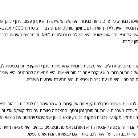
 מספקת תמונות וידאו באיכות גבוהה. כל פרט נראה בבירור. העדשה המשתנה היא יתרון עצום. נית
לצפייה רחבה או ממוקדת. ט
איכות. המצלמה בנויה היטב. היא עמידה לאורך שנים. היא מ
ון שלכם.
ים קטנים וגדולים. היא מצוינת לחנויות קמעונאיות. ניתן להתקין אותה בכניסות לב
ה על גינות וחצרות. היא עוקבת אחר כניסות ויציאות. היא מתאימה למחסנים. היא שו
ביטחון. היא מונעת גניבות ופריצות. היא מתעדת אירועים חשובים.
ן לשדרג מערכות ישנות. זה חוסך זמן וכסף. המצלמה פועלת עם כבל קואקסיאלי. ז
מתקין מקצועי. ויבטיח התקנה נכונה, יבצע כיוונון אופטימלי וימקסם את ביצועי ה
במצלמת אבטחה וריפוקל Provision I4-390AEVF. היא הבחירה הנכונה לאבטחה. היא משלבת אמינות וביצועים גבו
שירותכם. הגנו על היקר לכם ביותר. קנו עכשיו ותיהנו משקט נפשי.