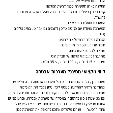
הזנת מתח משנאי AC12V
התקנה בארון תקשורת סמוך לרשת הטלפון.
קווי הטלפון פעילים גם כשהמערכת אינה פועלת או אינה מחוברת
לחשמל.
המערכת פועלת גם ללא קו .
המערכת פועלת עם כל סוג טלפון לחצנים גם אלחוטי, בחיוג צלילים
(טונים).
הגברה נפרדת לרמקול / מיקרופון.
חיבור פנל עד 150 מ’ מהמערכת.
מתאים לכל סוגי המרכזיות.
מתחבר גם עם קווי טלפון של חברת הוט.
מידות: א-145 מ"מ , ג-120 מ"מ , ע-35 מ"מ .
ליווי מקצועי מסיגנל מערכות אבטחה
מעבר לכך, כל מי שרוכש דרך סיגנל מערכות אבטחה נהנה מליווי צמוד
ומהדרכה מלאה להתקנה. בנוסף לכך, ניתן לקבל את המערכות
מתוכנתות ומוכנות מראש, ולכן ההתקנה הופכת פשוטה ומהירה במיוחד.
עם 35 שנות ניסיון בהתקנה ובמכירה של מערכות אבטחה, אנחנו מלווים
אתכם מהייעוץ הראשוני ועד התמיכה השוטפת. אתם לא נשארים לבד
אחרי הרכישה — אנחנו מלמדים אתכם להפעיל את המערכת נכון