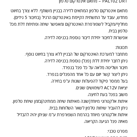
PAL102 DRT – מתאם אינטרקום טלפון
מתאם אינטרקום טלפון המתאים לדירה בבניין משותף. ללא צורך בחיווט
מחדש, עובד על התשתית הקיימת באינטרקום הרגיל (בחיבור 5 גידים).
מחליף/מקביל לשפורפרת האינטרקום ומאפשר שיחה ופתיחת דלת מכל
טלפון בבית.
אפשרות לחיבור יחידת דיבור נוספת בכניסה לדירה.
תכונות:
מתחבר למערכת האינטרקום של הבניין ללא צורך בחיווט נוסף.
ניתן לחבר יחידת דלת (פנל) נוספת בכניסה לדירה.
חיבור ושליטה מלאה על כל פנל בנפרד.
ניתן ליצור קשר יזום עם כל אחד מהפנלים בנפרד.
בעל ממסר פיקוד להפעלות שונות ע"פ בחירה.
יציאת AC12V לשימושים שונים.
משוב בפנל בעת לחיצה.
איתות אלקטרוני מיוחד(שונה מאיתות שיחה ממתינה)בזמן שיחת טלפון.
ניתן להעביר שיחות טלפון לשאר השלוחות בבית.
איתות אלקטרוני מיוחד בהרמת השפורפרת ע"מ שניתן יהיה להבדיל
מאיזה פנל הגיעה הקריאה.
מפרט טכני: