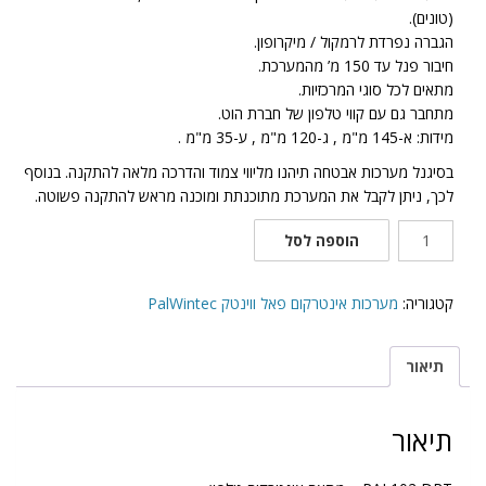
(טונים).
הגברה נפרדת לרמקול / מיקרופון.
חיבור פנל עד 150 מ’ מהמערכת.
מתאים לכל סוגי המרכזיות.
מתחבר גם עם קווי טלפון של חברת הוט.
מידות: א-145 מ"מ , ג-120 מ"מ , ע-35 מ"מ .
בסיגנל מערכות אבטחה תיהנו מליווי צמוד והדרכה מלאה להתקנה. בנוסף
לכך, ניתן לקבל את המערכת מתוכנתת ומוכנה מראש להתקנה פשוטה.
כמות
הוספה לסל
של
PAL102
DRT
קטגוריה:
מערכות אינטרקום פאל ווינטק PalWintec
-
מתאם
תיאור
אינטרקום
טלפון
תיאור