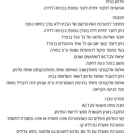
טלפון בבית.
אפשרות לחיבור יחידת דיבור נוספת בכניסה לדירה.
תכונות:
מתחבר למערכת האינטרקום של הבניין ללא צורך בחיווט נוסף.
ניתן לחבר יחידת דלת (פנל) נוספת בכניסה לדירה.
חיבור ושליטה מלאה על כל פנל בנפרד.
ניתן ליצור קשר יזום עם כל אחד מהפנלים בנפרד.
בעל ממסר פיקוד להפעלות שונות ע"פ בחירה.
יציאת AC12V לשימושים שונים.
משוב בפנל בעת לחיצה.
איתות אלקטרוני מיוחד(שונה מאיתות שיחה ממתינה)בזמן שיחת טלפון.
ניתן להעביר שיחות טלפון לשאר השלוחות בבית.
איתות אלקטרוני מיוחד בהרמת השפורפרת ע"מ שניתן יהיה להבדיל מאיזה
פנל הגיעה הקריאה.
מפרט טכני:
הזנת מתח משנאי AC12V
התקנה בארון תקשורת סמוך לרשת הטלפון.
קווי הטלפון פעילים גם כשהמערכת אינה פועלת או אינה מחוברת לחשמל.
המערכת פועלת גם ללא קו .
המערכת פועלת עם כל סוג טלפון לחצנים גם אלחוטי, בחיוג צלילים