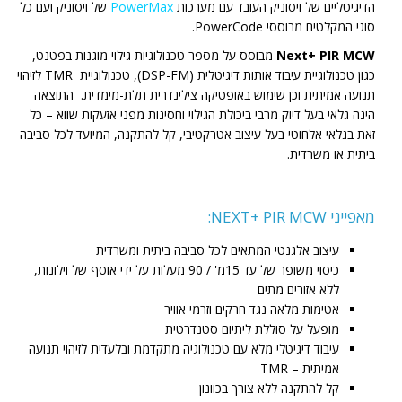
הדיגיטליים של ויסוניק העובד עם מערכות
PowerMax
של ויסוניק ועם כל
סוגי המקלטים מבוססי PowerCode.
Next+ PIR MCW
מבוסס על מספר טכנולוגיות גילוי מוגנות בפטנט,
כגון טכנולוגיית עיבוד אותות דיגיטלית (DSP-FM), טכנולוגיית TMR לזיהוי
תנועה אמיתית וכן שימוש באופטיקה צילינדרית תלת-מימדית. התוצאה
הינה גלאי בעל דיוק מרבי ביכולת הגילוי וחסינות מפני אזעקות שווא – כל
זאת בגלאי אלחוטי בעל עיצוב אטרקטיבי, קל להתקנה, המיועד לכל סביבה
ביתית או משרדית.
מאפייני NEXT+ PIR MCW:
עיצוב אלגנטי המתאים לכל סביבה ביתית ומשרדית
כיסוי משופר של עד 15מ' / 90 מעלות על ידי אוסף של וילונות,
ללא אזורים מתים
אטימות מלאה נגד חרקים וזרמי אוויר
מופעל על סוללת ליתיום סטנדרטית
עיבוד דיגיטלי מלא עם טכנולוגיה מתקדמת ובלעדית לזיהוי תנועה
אמיתית – TMR
קל להתקנה ללא צורך בכוונון