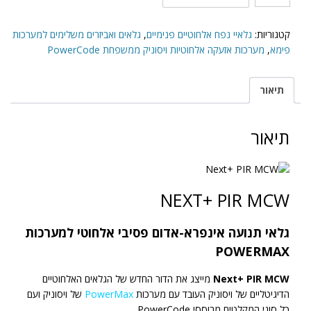
של
Next+
PIR
קטגוריות:
גלאיי נפח אלחוטיים פנימיים
,
גלאים ואביזרים משלימים למערכות
MCW
פימא
,
מערכות אזעקה אלחוטיות ויסוניק ממשפחת PowerCode
גלאי
נפח
תיאור
אלחוטי
תיאור
NEXT+ PIR MCW
גלאי תנועה אינפרא-אדום פסיבי אלחוטי למערכות
POWERMAX
Next+ PIR MCW
מייצג את הדור החדש של הגלאים האלחוטיים
הדיגיטליים של ויסוניק העובד עם מערכות
PowerMax
של ויסוניק ועם
כל סוגי המקלטים מבוססי PowerCode.