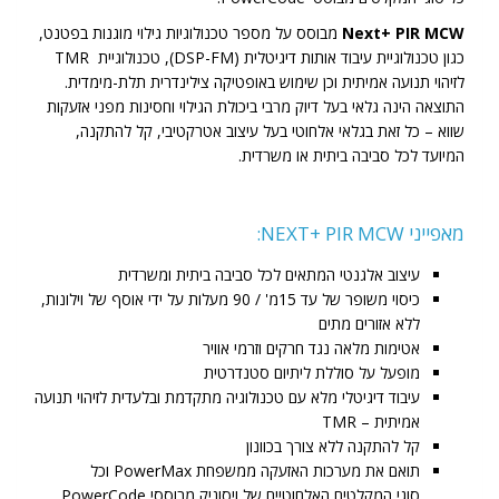
Next+ PIR MCW
מבוסס על מספר טכנולוגיות גילוי מוגנות בפטנט,
כגון טכנולוגיית עיבוד אותות דיגיטלית (DSP-FM), טכנולוגיית TMR
לזיהוי תנועה אמיתית וכן שימוש באופטיקה צילינדרית תלת-מימדית.
התוצאה הינה גלאי בעל דיוק מרבי ביכולת הגילוי וחסינות מפני אזעקות
שווא – כל זאת בגלאי אלחוטי בעל עיצוב אטרקטיבי, קל להתקנה,
המיועד לכל סביבה ביתית או משרדית.
מאפייני NEXT+ PIR MCW:
עיצוב אלגנטי המתאים לכל סביבה ביתית ומשרדית
כיסוי משופר של עד 15מ' / 90 מעלות על ידי אוסף של וילונות,
ללא אזורים מתים
אטימות מלאה נגד חרקים וזרמי אוויר
מופעל על סוללת ליתיום סטנדרטית
עיבוד דיגיטלי מלא עם טכנולוגיה מתקדמת ובלעדית לזיהוי תנועה
אמיתית – TMR
קל להתקנה ללא צורך בכוונון
תואם את מערכות האזעקה ממשפחת PowerMax וכל
סוגי המקלטים האלחוטיים של ויסוניק מבוססי PowerCode