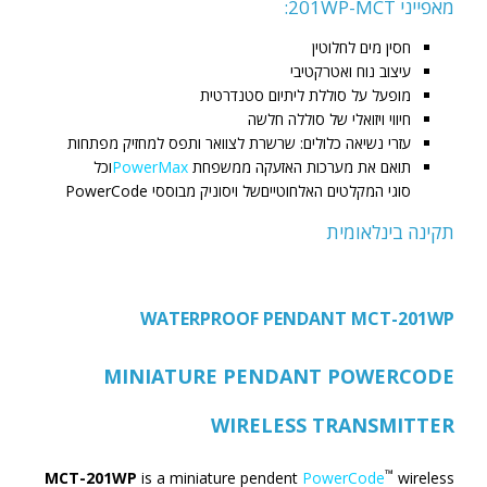
מאפייני 201WP-MCT:
חסין מים לחלוטין
עיצוב נוח ואטרקטיבי
מופעל על סוללת ליתיום סטנדרטית
חיווי ויזואלי של סוללה חלשה
עזרי נשיאה כלולים: שרשרת לצוואר ותפס למחזיק מפתחות
תואם את מערכות האזעקה ממשפחת
PowerMax
וכל
סוגי המקלטים האלחוטייםשל ויסוניק מבוססי PowerCode
תקינה בינלאומית
WATERPROOF PENDANT MCT-201WP
MINIATURE PENDANT POWERCODE
WIRELESS TRANSMITTER
™
MCT-201WP
is a miniature pendent
PowerCode
wireless