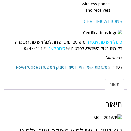
wireless panels
and receivers
CERTIFICATIONS
סיגנל מערכות אבטחה
מתקנים ונותני שירות לכול מערכות האבטחה
הקיימים בשוק הישראלי. לפרטים יש
ל
יצור קשר
0547411171
המלאי אזל
קטגוריה:
מערכות אזעקה אלחוטיות ויסוניק ממשפחת PowerCode
תיאור
תיאור
MCT-201WP לחצן מצוקה זעיר אלחוטי