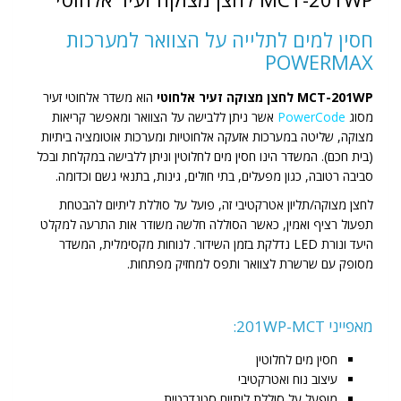
חסין למים לתלייה על הצוואר למערכות
POWERMAX
MCT-201WP לחצן מצוקה זעיר אלחוטי
הוא משדר אלחוטי זעיר
מסוג
PowerCode
אשר ניתן ללבישה על הצוואר ומאפשר קריאות
מצוקה, שליטה במערכות אזעקה אלחוטיות ומערכות אוטומציה ביתיות
(בית חכם). המשדר הינו חסין מים לחלוטין וניתן ללבישה במקלחת ובכל
סביבה רטובה, כגון מפעלים, בתי חולים, גינות, בתנאי גשם וכדומה.
לחצן מצוקה/תליון אטרקטיבי זה, פועל על סוללת ליתיום להבטחת
תפעול רציף ואמין, כאשר הסוללה חלשה משודר אות התרעה למקלט
היעד ונורת LED נדלקת בזמן השידור. לנוחות מקסימלית, המשדר
מסופק עם שרשרת לצוואר ותפס למחזיק מפתחות.
מאפייני 201WP-MCT:
חסין מים לחלוטין
עיצוב נוח ואטרקטיבי
מופעל על סוללת ליתיום סטנדרטית