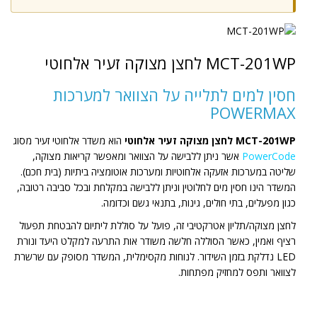
MCT-201WP לחצן מצוקה זעיר אלחוטי
חסין למים לתלייה על הצוואר למערכות
POWERMAX
MCT-201WP לחצן מצוקה זעיר אלחוטי
הוא משדר אלחוטי זעיר מסוג
PowerCode
אשר ניתן ללבישה על הצוואר ומאפשר קריאות מצוקה,
שליטה במערכות אזעקה אלחוטיות ומערכות אוטומציה ביתיות (בית חכם).
המשדר הינו חסין מים לחלוטין וניתן ללבישה במקלחת ובכל סביבה רטובה,
כגון מפעלים, בתי חולים, גינות, בתנאי גשם וכדומה.
לחצן מצוקה/תליון אטרקטיבי זה, פועל על סוללת ליתיום להבטחת תפעול
רציף ואמין, כאשר הסוללה חלשה משודר אות התרעה למקלט היעד ונורת
LED נדלקת בזמן השידור. לנוחות מקסימלית, המשדר מסופק עם שרשרת
לצוואר ותפס למחזיק מפתחות.