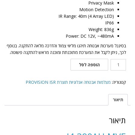
Privacy Mask
Motion Detection
IR Range: 40m (4 Array LED)
IP66
Weight: 836g
Power: DC 12V, ~480mA
בסיגנל מערכות אבטחה תיהנו מליווי צמוד והדרכה מלאה להתקנה. בנוסף
לכך, ניתן לקבל את המערכת מתוכנתת ומוכנה מראש להתקנה פשוטה.
כמות
הוספה לסל
של
I4-
390AU-
קטגוריה:
מצלמות אבטחה אנלוגיות תוצרת PROVISION ISR
MVF
תיאור
תיאור