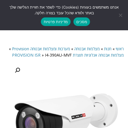
לתוכן
אנחנו משתמשים בעוגיות (Cookies) כדי לשפר את חוויית הגלישה שלך
תפריט
באתר ולוודא שהכל עובד בצורה חלקה.
מסכים
מדיניות פרטיות
ראשי
»
חנות
»
מצלמות אבטחה
»
מערכות ומצלמות אבטחה Provision
»
מצלמות אבטחה אנלוגיות תוצרת PROVISION ISR
I4-390AU-MVF
»