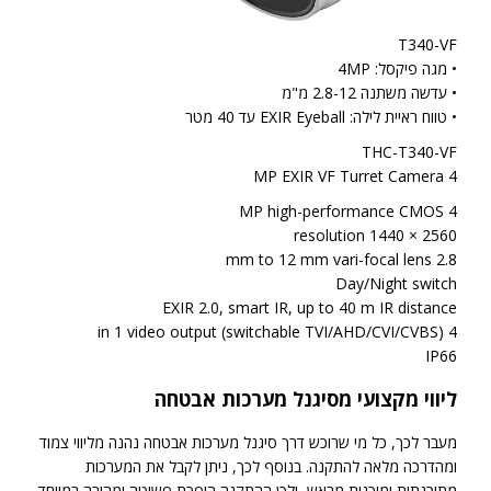
T340-VF
• מגה פיקסל: 4MP
• עדשה משתנה 2.8-12 מ"מ
• טווח ראיית לילה: EXIR Eyeball עד 40 מטר
THC-T340-VF
4 MP EXIR VF Turret Camera
4 MP high-performance CMOS
2560 × 1440 resolution
2.8 mm to 12 mm vari-focal lens
Day/Night switch
EXIR 2.0, smart IR, up to 40 m IR distance
4 in 1 video output (switchable TVI/AHD/CVI/CVBS)
IP66
ליווי מקצועי מסיגנל מערכות אבטחה
מעבר לכך, כל מי שרוכש דרך סיגנל מערכות אבטחה נהנה מליווי צמוד
ומהדרכה מלאה להתקנה. בנוסף לכך, ניתן לקבל את המערכות
מתוכנתות ומוכנות מראש, ולכן ההתקנה הופכת פשוטה ומהירה במיוחד.