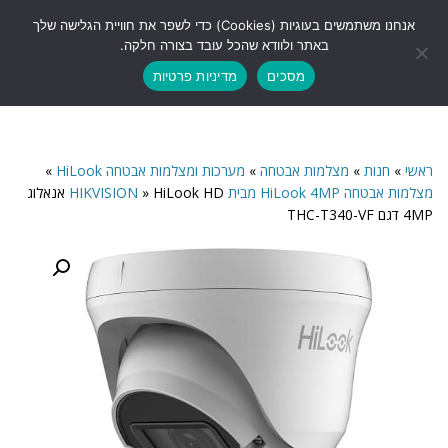
לתוכן
אנחנו משתמשים בעוגיות (Cookies) כדי לשפר את חוויית הגלישה שלך
תפריט
באתר ולוודא שהכל עובד בצורה חלקה.
מסכים
מדיניות פרטיות
ראשי
»
חנות
»
מצלמות אבטחה
»
מערכות ומצלמות אבטחה HiLook
»
מצלמות אבטחה HiLook 4MP מבית HIKVISION
»
HiLook HD אנאלוג
4MP דגם THC-T340-VF