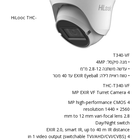
HiLooc THC-
T340-VF
• מגה פיקסל: 4MP
• עדשה משתנה 2.8-12 מ"מ
• טווח ראיית לילה: EXIR Eyeball עד 40 מטר
THC-T340-VF
4 MP EXIR VF Turret Camera
4 MP high-performance CMOS
2560 × 1440 resolution
2.8 mm to 12 mm vari-focal lens
Day/Night switch
EXIR 2.0, smart IR, up to 40 m IR distance
4 in 1 video output (switchable TVI/AHD/CVI/CVBS)