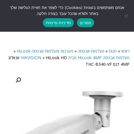
לתוכן
אנחנו משתמשים בעוגיות (Cookies) כדי לשפר את חוויית הגלישה שלך
תפריט
באתר ולוודא שהכל עובד בצורה חלקה.
מסכים
מדיניות פרטיות
ראשי
»
חנות
»
מצלמות אבטחה
»
מערכות ומצלמות אבטחה HiLook
»
מצלמות אבטחה HiLook 4MP מבית HIKVISION
»
HiLook HD אנאלוג
4MP דגם THC-B340-VF