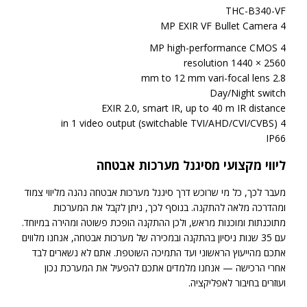
THC-B340-VF
4 MP EXIR VF Bullet Camera
4 MP high-performance CMOS
2560 × 1440 resolution
2.8 mm to 12 mm vari-focal lens
Day/Night switch
EXIR 2.0, smart IR, up to 40 m IR distance
4 in 1 video output (switchable TVI/AHD/CVI/CVBS)
IP66
ליווי מקצועי מסיגנל מערכות אבטחה
מעבר לכך, כל מי שרוכש דרך סיגנל מערכות אבטחה נהנה מליווי צמוד
ומהדרכה מלאה להתקנה. בנוסף לכך, ניתן לקבל את המערכות
מתוכנתות ומוכנות מראש, ולכן ההתקנה הופכת פשוטה ומהירה במיוחד.
עם 35 שנות ניסיון בהתקנה ובמכירה של מערכות אבטחה, אנחנו מלווים
אתכם מהייעוץ הראשוני ועד התמיכה השוטפת. אתם לא נשארים לבד
אחרי הרכישה — אנחנו מלמדים אתכם להפעיל את המערכת נכון
ועוזרים בחיבור לאפליקציה.