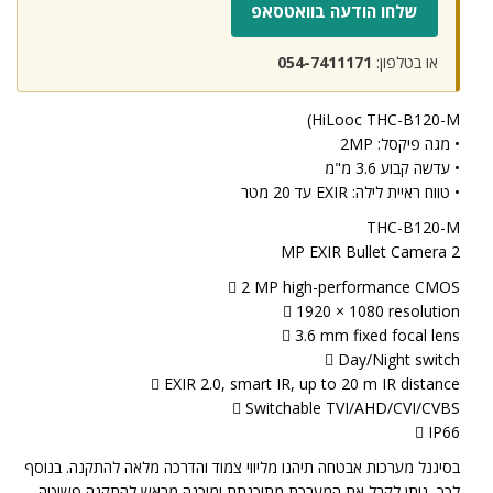
שלחו הודעה בוואטסאפ
או בטלפון:
054-7411171
HiLooc THC-B120-M)
• מגה פיקסל: 2MP
• עדשה קבוע 3.6 מ"מ
• טווח ראיית לילה: EXIR עד 20 מטר
THC-B120-M
2 MP EXIR Bullet Camera
 2 MP high-performance CMOS
 1920 × 1080 resolution
 3.6 mm fixed focal lens
 Day/Night switch
 EXIR 2.0, smart IR, up to 20 m IR distance
 Switchable TVI/AHD/CVI/CVBS
 IP66
בסיגנל מערכות אבטחה תיהנו מליווי צמוד והדרכה מלאה להתקנה. בנוסף
לכך, ניתן לקבל את המערכת מתוכנתת ומוכנה מראש להתקנה פשוטה.