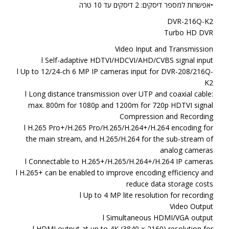
•אפשרות למספר דיסקים: 2 דיסקים עד 10 טרה
DVR-216Q-K2
Turbo HD DVR
Video Input and Transmission
l Self-adaptive HDTVI/HDCVI/AHD/CVBS signal input
l Up to 12/24-ch 6 MP IP cameras input for DVR-208/216Q-
K2
l Long distance transmission over UTP and coaxial cable:
max. 800m for 1080p and 1200m for 720p HDTVI signal
Compression and Recording
l H.265 Pro+/H.265 Pro/H.265/H.264+/H.264 encoding for
the main stream, and H.265/H.264 for the sub-stream of
analog cameras
l Connectable to H.265+/H.265/H.264+/H.264 IP cameras
l H.265+ can be enabled to improve encoding efficiency and
reduce data storage costs
l Up to 4 MP lite resolution for recording
Video Output
l Simultaneous HDMI/VGA output
l HDMI output at up to 4K (3840 × 2160) resolution for