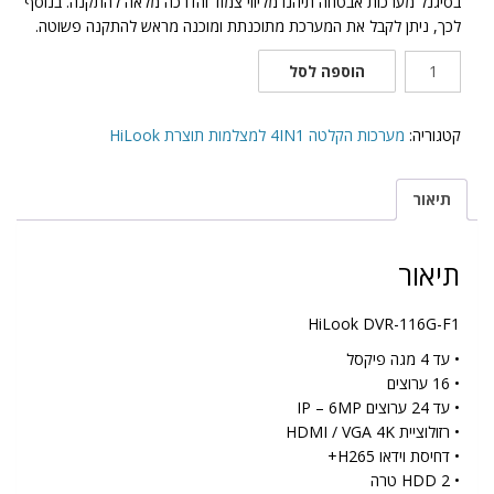
בסיגנל מערכות אבטחה תיהנו מליווי צמוד והדרכה מלאה להתקנה. בנוסף
לכך, ניתן לקבל את המערכת מתוכנתת ומוכנה מראש להתקנה פשוטה.
כמות
הוספה לסל
של
HiLook
DVR-
קטגוריה:
מערכות הקלטה 4IN1 למצלמות תוצרת HiLook
116G-
F1
תיאור
תיאור
HiLook DVR-116G-F1
• עד 4 מגה פיקסל
• 16 ערוצים
• עד 24 ערוצים IP – 6MP
• רזולוציית HDMI / VGA 4K
• דחיסת וידאו H265+
• HDD 2 טרה