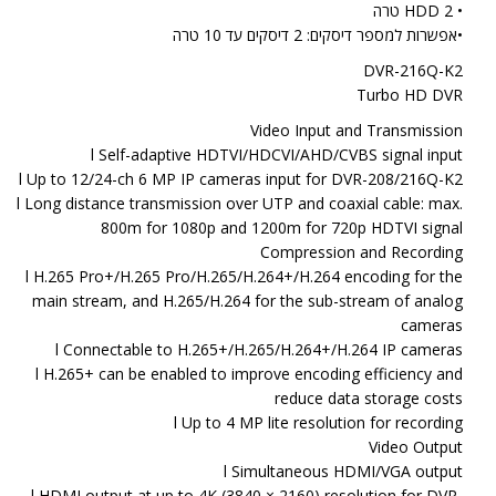
• HDD 2 טרה
•אפשרות למספר דיסקים: 2 דיסקים עד 10 טרה
DVR-216Q-K2
Turbo HD DVR
Video Input and Transmission
l Self-adaptive HDTVI/HDCVI/AHD/CVBS signal input
l Up to 12/24-ch 6 MP IP cameras input for DVR-208/216Q-K2
l Long distance transmission over UTP and coaxial cable: max.
800m for 1080p and 1200m for 720p HDTVI signal
Compression and Recording
l H.265 Pro+/H.265 Pro/H.265/H.264+/H.264 encoding for the
main stream, and H.265/H.264 for the sub-stream of analog
cameras
l Connectable to H.265+/H.265/H.264+/H.264 IP cameras
l H.265+ can be enabled to improve encoding efficiency and
reduce data storage costs
l Up to 4 MP lite resolution for recording
Video Output
l Simultaneous HDMI/VGA output
l HDMI output at up to 4K (3840 × 2160) resolution for DVR-