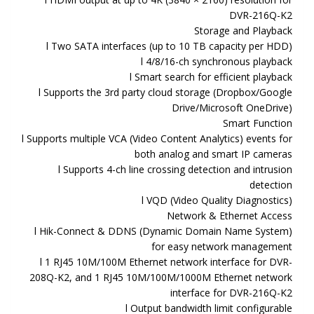
DVR-216Q-K2
Storage and Playback
l Two SATA interfaces (up to 10 TB capacity per HDD)
l 4/8/16-ch synchronous playback
l Smart search for efficient playback
l Supports the 3rd party cloud storage (Dropbox/Google
Drive/Microsoft OneDrive)
Smart Function
l Supports multiple VCA (Video Content Analytics) events for
both analog and smart IP cameras
l Supports 4-ch line crossing detection and intrusion
detection
l VQD (Video Quality Diagnostics)
Network & Ethernet Access
l Hik-Connect & DDNS (Dynamic Domain Name System)
for easy network management
l 1 RJ45 10M/100M Ethernet network interface for DVR-
208Q-K2, and 1 RJ45 10M/100M/1000M Ethernet network
interface for DVR-216Q-K2
l Output bandwidth limit configurable