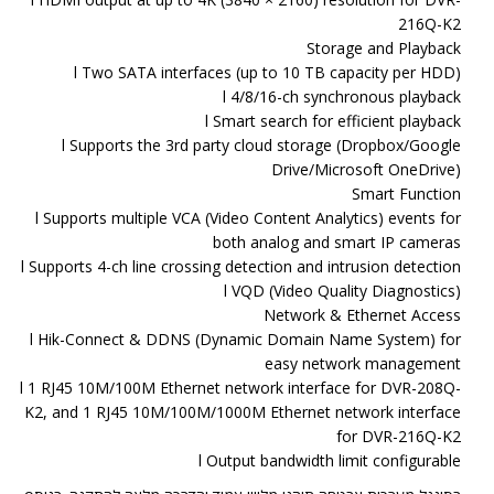
216Q-K2
Storage and Playback
l Two SATA interfaces (up to 10 TB capacity per HDD)
l 4/8/16-ch synchronous playback
l Smart search for efficient playback
l Supports the 3rd party cloud storage (Dropbox/Google
Drive/Microsoft OneDrive)
Smart Function
l Supports multiple VCA (Video Content Analytics) events for
both analog and smart IP cameras
l Supports 4-ch line crossing detection and intrusion detection
l VQD (Video Quality Diagnostics)
Network & Ethernet Access
l Hik-Connect & DDNS (Dynamic Domain Name System) for
easy network management
l 1 RJ45 10M/100M Ethernet network interface for DVR-208Q-
K2, and 1 RJ45 10M/100M/1000M Ethernet network interface
for DVR-216Q-K2
l Output bandwidth limit configurable