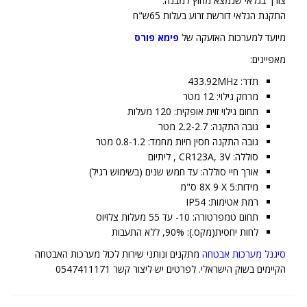
צורך בגלאי שנמצא מחוץ למבנה.
התקנת הגלאי דורשת זרוע בעלות 65ש"ח
מיועד למערכות האזעקה של
פימא פורס
מאפיינים:
תדר: 433.92MHz
מרחק גילוי: 12 מטר
תחום גילוי זוית אופקית: 120 מעלות
גובה התקנה: 2.2-2.7 מטר
גובה התקנה חסין חיות מחמד: 0.8-1.2 מטר
סוללה: CR123A, 3V , ליתיום
אורך חיי סוללה: עד חמש שנים (בשימוש רגיל)
מידות:8X 9 X 5 ס"מ
רמת אטימות: IP54
תחום טמפרטורה: 10- עד 55 מעלות צלזיוס
לחות יחסית(מקס.): 90%, ללא התעבות
סיגנל מערכות אבטחה
מתקנים ונותני שירות לכול מערכות האבטחה
הקיימים בשוק הישראלי. לפרטים יש ליצור קשר 0547411171