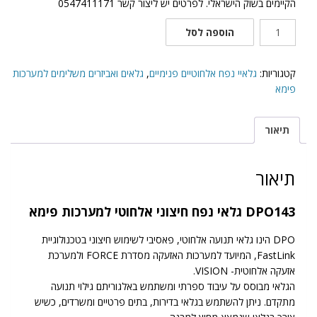
הקיימים בשוק הישראלי. לפרטים יש ליצור קשר 0547411171
כמות
הוספה לסל
של
DPO143
גלאי
קטגוריות:
גלאיי נפח אלחוטיים פנימיים
,
גלאים ואביזרים משלימים למערכות
נפח
פימא
חיצוני
אלחוטי
תיאור
תיאור
DPO143 גלאי נפח חיצוני אלחוטי למערכות פימא
DPO הינו גלאי תנועה אלחוטי, פאסיבי לשימוש חיצוני בטכנולוגיית
FastLink, המיועד למערכות האזעקה מסדרת FORCE ולמערכת
אזעקה אלחוטית- VISION.
הגלאי מבוסס על עיבוד ספרתי ומשתמש באלגוריתם גילוי תנועה
מתקדם. ניתן להשתמש בגלאי בדירות, בתים פרטיים ומשרדים, כשיש