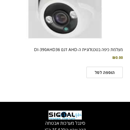
מצלמת כיפה בטכנולוגיית ה-AHD דגם DI-390AHD36
₪
0.00
הוספה לסל
סיגנל מערכות אבטחה
דרך אבא הלל 154 ר''ג