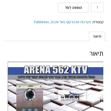
כמות
הוספה לסל
של
פנל
אינטרקום
קטגוריה:
מערכות אינטרקום פאל ווינטק PalWintec
שני
לחצנים
תיאור
562
arena
תיאור