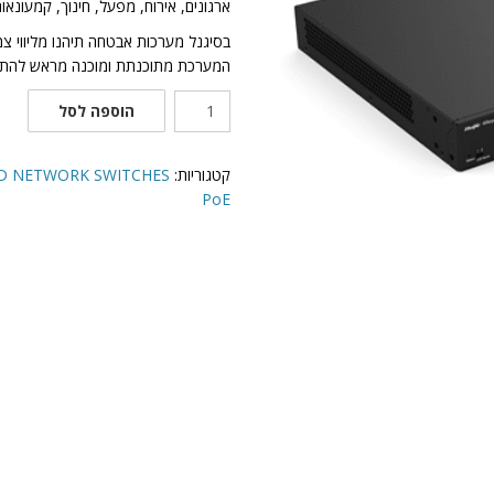
ארגונים, אירוח, מפעל, חינוך, קמעונאות 
בסיגנל מערכות אבטחה תיהנו מליווי צ
המערכת מתוכנתת ומוכנה מראש להתק
כמות
הוספה לסל
של
מתג
24
קטגוריות:
MANAGED NETWORK SWITCHES מת
יציאות
PoE
PoE
הספק
370W
מנוהל
Ruijie
Networks
|
RG-
NB3100-
24GT4SFP-
P
|