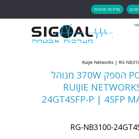
כים
מדיניות פרטיות
שר
מתג 24 יציאות POE הספק 370W מנוהל
RUIJIE NETWORKS
24GT4SFP-P | 4SFP 