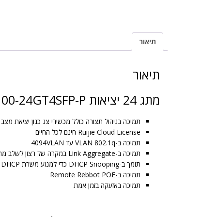
תיאור
תיאור
מתג 24 יציאות RG-NB3100-24GT4SFP-P
תמיכה בניהול תצורה כולל מכשירי צג כגון יציאת מצב למעלה/מטה, ספק כוח POE, תנועה, דרך Ruijie Cloud
Ruijie Cloud License חינם לכל החיים
תמיכה ב-VLAN 802.1q עד 4094VLAN
תמיכה ב-Link Aggregate במקרה של רצון לשלב מהירות של יותר מכבל Lan אחד.
תומך ב-DHCP Snooping כדי למנוע משרת DHCP לא קשור להתחבר.
תמיכה ב-Remote Rebbot POE
תמיכה באזעקה בזמן אמת