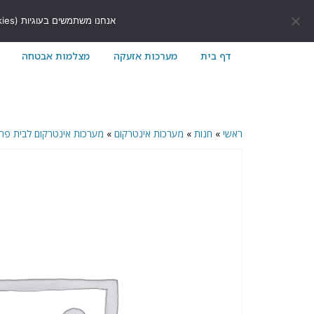
לתוכן
411171@gmail.com
054-7411171
אנחנו משתמשים בעוגיות (Cookies) כדי לשפר את חוויית הגלישה שלך באתר ולוודא שהכל עובד בצורה חלקה.
דף בית
מערכות אזעקה
מצלמות אבטחה
ראשי
»
חנות
»
מערכות אינטרקום
»
מערכות אינטרקום לבית פר