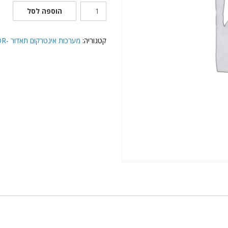
כמות
הוספה לסל
של
פנל
אינטרקום
קטגוריה:
מערכות אינטרקום תאדור -TADOR
תדאור
דגם:DR-
500AV