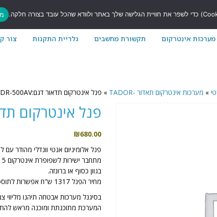
7
מס
מערכות אינטרקום
תקשורת מחשבים
גלריית התקנות
צור ק
טי
»
מערכות אינטרקום תאדור -TADOR
»
פנל אינטרקום תדאור דגם:DR-500AV
פנל אינטרקום תדאור דג
₪
680.00
פנל אלומיניום אנטי וונדלי מהודר עם ל
מתחבר ישירות לשפופרת אינטרקום 5 גידים ומאפשר פתיחת דלת דרך שפורפרת האינטרקום .
בגוון כסוף או ברונזה.
מחיר הפנל 1317 ש"ח אפשרות לתוספת מתאם 5 גיד לקו הטלפון בעלות 455 ש"ח סה"כ 1772 ש"ח
בסיגנל מערכות אבטחה תיהנו מליווי צ
המערכת מתוכנתת ומוכנה מראש להתק