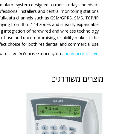
id alarm system designed to meet today's needs of
ofessional installers and central monitoring stations.
 full-data channels such as GSM/GPRS, SMS, TCP/IP,
nging from 8 to 144 zones and is easily expandable
ng integration of hardwired and wireless technology.
-of-use and uncompromising reliability makes it the
fect choice for both residential and commercial use.
סיגנל מערכות אבטחה
מתקנים ונותני שירות לכול מערכות האבטחה
מוצרים משודרגים