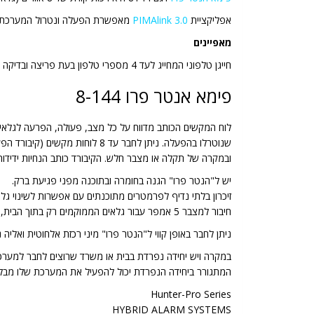
אפליקציית
PIMAlink 3.0
מאפשרת הפעלה ונטרול המערכת מרחוק
מאפיינים
חייגן טלפוני המחייג לעד 4 מספרי טלפון בעת פריצה ובדיקה רציפה של קו הטלפון מפני ניתוק או חבלה. המערכת מאפשרת כתיבת שמות אישיים לכל אזור בעברית.
פימא אנטר פרו 8-144
שנוטרלו בהפעלה. ניתן לחבר עד 
ובמקרה של תקלה או מצבר חלש. הקיבורד כותב הנחיות ידידות
יש ל"הנטר פרו" הגנה בחומרה ובתוכנה מפני פגיעת ברק.
זיכרון בלתי נדיף לפרמטרים מתוכנתים עם אפשרות לשינוי גלא
חיבור למצבר 5 אמפר עבור גלאים הממוקמים רק בתוך הבית, ומצבר 7 אמפר עבור מערכת המכילה גם גלאים חיצוניים- נפח חיצוני ווילון חיצוני למקרה של הפסקת חשמל.
ניתן לחבר באופן קווי ל"הנטר פרו" מיני רכזת אלחוטית ואליה
במקרה ויש יחידה נפרדת בבית או משרד שרוצים לחבר למער
המתגורר ביחידה הנפרדת יכול להפעיל את המערכת שלו מבל
Hunter-Pro Series
HYBRID ALARM SYSTEMS