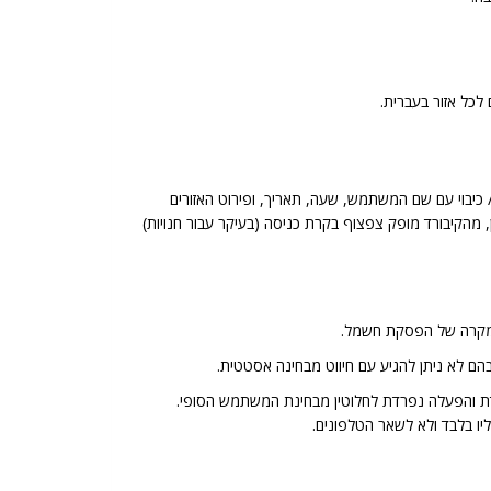
, הפרעה לגלאי, זמן ההשהייה שנותר עד להפעלה, ודיווח יומן. רישום בזיכרון של 100 אירועי הפעלה/ כיבוי עם שם המשתמש, שעה, תאריך, ופירוט האזורים
רדות. כמו כן, מהקיבורד מופק צפצוף בקרת כניסה (בעיקר עבור חנויות)
 בהם לא ניתן להגיע עם חיווט מבחינה אסטטית.
דת והפעלה נפרדת לחלוטין מבחינת המשתמש הסופי.
 בלבד ולא לשאר הטלפונים.