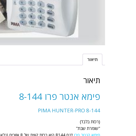
תיאור
תיאור
פימא אנטר פרו 8-144
PIMA HUNTER-PRO 8-144
(רכזת בלבד)
"שומרת שבת"
פימא הנטר פרו
דגם 8144 היא רכזת קווית של 8 אזורים (גלאי אחד בכל אזור) עם אפשרות הרחבה לעד 144 אזורים/ גלאים באמצעות כרטיס הרחבה.