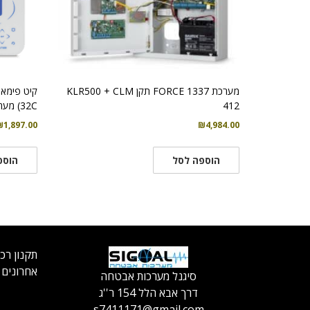
מערכת FORCE 1337 תקן KLR500 + CLM
412
32C) מערכת אזעקה היברידית מתקדמת
₪
1,897.00
₪
4,984.00
הוספה לסל
הוספ
תקנון רכ
אחרונים
סיגנל מערכות אבטחה
דרך אבא הלל 154 ר''ג
s7411171@gmail.com