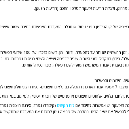
, וקבלת הודעות אזעקה לטלפון החכם (הודעות push).
לוח המקשים הכותב מדווח על כל מצב, פעולה
8 לוחות מקשים (קיבורד הפעלה/ כיבוי) במקביל. זמני השהיה שונים לכניסה ויציאה ולשתי כניסות נפ
יות בעברית עבור המשתמש הסופי לשם הפעלה, כיבוי ונטרול אזורים.
ים, מיקומים והפעלות.
 ניתן לחבר גלאים אלחוטיים חיצוניים או פנימיים של חברת ויסוניק ולמקמם במקומות
כת האזעקה יש אפשרות לחיבור עם
לוח מקשים
(קיבורד) נפרד, סירנה חיצונית נפר
י להפעיל את שאר הבית ובמקרה של פריצה ניתן לתכנת את המערכת שתתקשר אליו