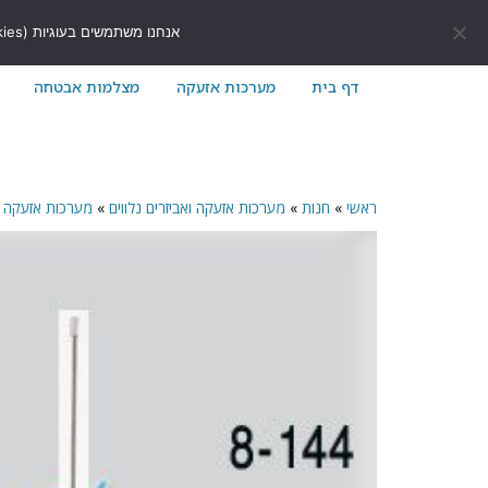
לתוכן
411171@gmail.com
054-7411171
אנחנו משתמשים בעוגיות (Cookies) כדי לשפר את חוויית הגלישה שלך באתר ולוודא שהכל עובד בצורה חלקה.
דף בית
מערכות אזעקה
מצלמות אבטחה
ראשי
»
חנות
»
מערכות אזעקה ואביזרים נלווים
»
מערכות אזעקה