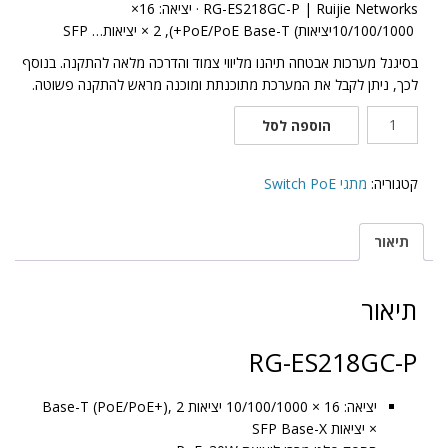
Ruijie Networks
|
RG-ES218GC-P
· יציאה: 16
×
10/100/1000
יציאות
Base-T (
PoE
/
PoE
+), 2 × יציאות
SFP …
בסיגנל מערכות אבטחה תיהנו מליווי צמוד והדרכה מלאה להתקנה. בנוסף
לכך, ניתן לקבל את המערכת מתוכנתת ומוכנה מראש להתקנה פשוטה.
כמות
הוספה לסל
של
מתג
16
קטגוריה:
מתגי Switch PoE
יציאות
PoE
תיאור
הספק
240W
מנוהל
תיאור
על
ידי
RG-ES218GC-P
Ruijie
בענן
Ruijie
יציאה: 16 × 10/100/1000 יציאות Base-T (PoE/PoE+), 2
Networks
× יציאות SFP Base-X
|