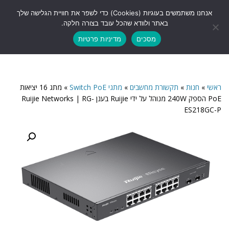
לתוכן
אנחנו משתמשים בעוגיות (Cookies) כדי לשפר את חוויית הגלישה שלך
תפריט
באתר ולוודא שהכל עובד בצורה חלקה.
מסכים
מדיניות פרטיות
ראשי
»
חנות
»
תקשורת מחשבים
»
מתגי Switch PoE
»
מתג 16 יציאות
PoE הספק 240W מנוהל על ידי Ruijie בענן Ruijie Networks | RG-
ES218GC-P