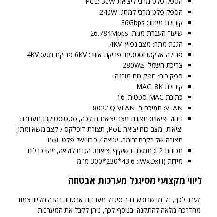
הספק פלט מרבי ליציאת PoE: 30W
RG-
הספק פלט מרבי למתג: 240W
ES218GC-
קיבולת מיתוג: 36Gbps
P
שיעור העברת מנות: 26.784Mpps
הגנת מתח: מצב נפוץ: 4KV
פריקה אלקטרוסטטית: פריקת אוויר: 6KV פריקת מגע: 4KV
צריכת חשמל: ≤280W
ספק כוח: ספק כוח מובנה
קיבולת MAC: 8K
כתובת MAC סטטית: 16
VLAN: תמיכה ב- 802.1Q VLAN
ניהול יציאות: תצוגת מצב יציאת תמיכה, סטטיסטיקות תעבורת
יציאות, מצב כוח יציאת PoE, תצורת דופלקס / קצב משא ומתן,
תצורה של בקרת זרימה, יציאה / כיבוי של פלט PoE
תכונות L2: תמיכה בשיקוף יציאות, הגנת לולאה, זיהוי כבלים
מידות (WxDxH): 300*230*43.6 מ"מ
ליווי מקצועי מסיגנל מערכות אבטחה
מעבר לכך, כל מי שרוכש דרך סיגנל מערכות אבטחה נהנה מליווי צמוד
ומהדרכה מלאה להתקנה. בנוסף לכך, ניתן לקבל את המערכות