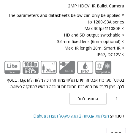
2MP HDCVI IR Bullet Camera
* The parameters and datasheets below can only be applied
to 1200-S3A series
> Max 30fps@1080P
> HD and SD output switchable
> 3.6mm fixed lens (6mm optional)
> Max. IR length 20m, Smart IR
> IP67, DC12V
בסיגנל מערכות אבטחה תיהנו מליווי צמוד והדרכה מלאה להתקנה. בנוסף
לכך, ניתן לקבל את המערכת מתוכנתת ומוכנה מראש להתקנה פשוטה.
כמות
הוספה לסל
של
מצלמת
אבטחה
קטגוריה:
מצלמות אבטחה 2 מגה פיקסל תוצרת Dahua
–
Dahua