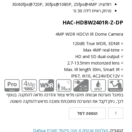
רזולוציה: 30/60fps@720P, 30fps@1080P, 25fps@4MP
מרחק ראיית לילה 30 מ'
HAC-HDBW2401R-Z-DP
4MP WDR HDCVI IR Dome Camera
> 120dB True WDR, 3DNR
> Max 4MP real-time
> HD and SD dual-output
> 2.7-13.5mm motorized lens
> Max. IR length 30m, Smart IR
> IP67, IK10, AC24V/DC12V
בסיגנל מערכות אבטחה תיהנו מליווי צמוד והדרכה מלאה להתקנה. בנוסף
לכך, ניתן לקבל את המערכת מתוכנתת ומוכנה מראש להתקנה פשוטה.
כמות
הוספה לסל
של
מצלמת
אבטחה
קטגוריה:
מצלמות אבטחה 4 מגה פיקסל תוצרת Dahua