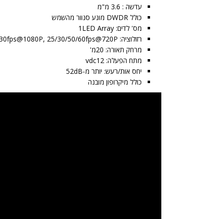
עדשה : 3.6 מ"מ
כולל DWDR מונע סנוור מהשמש
מס' לדים: 1LED Array
רזולוציה: 25/30fps@1080P, 25/30/50/60fps@720P
מרחק תאורה: 20מ'
מתח הפעלה: vdc12
יחס אות/רעש: יותר מ-52dB
כולל מיקרופון מובנה