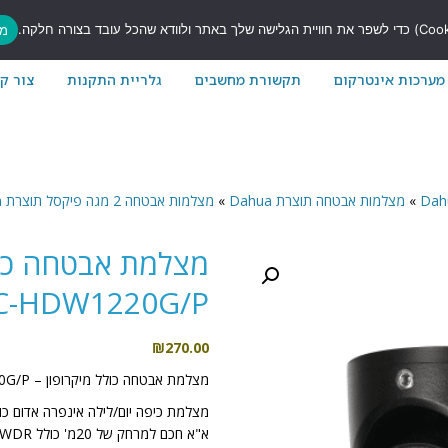
7
מס
מערכות אינטרקום
תקשורת מחשבים
גלריית התקנות
צור ק
»
מצלמות אבטחה תוצרת Dahua
»
מצלמות אבטחה 2 מגה פיקסל תוצרת Dahua
C-HDW1220G/P
₪
270.00
מצלמת אבטחה כולל מיקרופון – Dahua HAC-HDW1220G/P
א"א חכם למרחק של 20מ' כולל DWDR העברת אות למרחק של עד 250 מטר על כבל RG59.