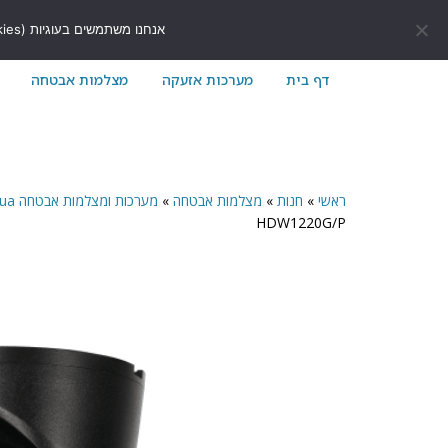
לתוכן
411171@gmail.com
054-7411171
אנחנו משתמשים בעוגיות (Cookies) כדי לשפר את חוויית הגלישה שלך באתר ולוודא שהכל עובד בצורה חלקה.
דף בית
מערכות אזעקה
מצלמות אבטחה
ראשי
»
חנות
»
מצלמות אבטחה
»
מערכות ומצלמות אבטחה Dahua
HDW1220G/P