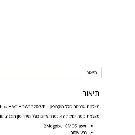
תיאור
תיאור
מצלמת אבטחה כולל מיקרופון – Dahua HAC-HDW1220G/P
מצלמת כיפה יום/לילה אינפרה אדום כולל מיקרופון מובנה, מוגנת מים IP67, רמת תאורה 0.03Lux א"א חכם למרחק של 20מ' כולל DWDR העברת אות למרחק של עד 
חיישן: 2Megpixel CMOS
צבע שחור