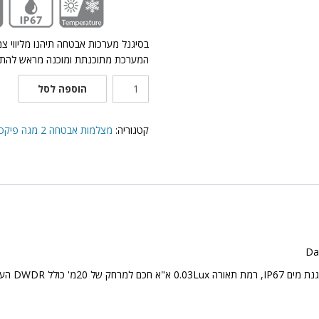
בסיגנל מערכות אבטחה תיהנו מליווי צ
המערכת מתוכנתת ומוכנה מראש להתק
כמות
הוספה לסל
של
מצלמת
אבטחה
קטגוריה:
מצלמות אבטחה 2 מגה פיקסל תוצרת Dahua
כולל
מיקרופון
–
Dahua
HAC-
HDW1220G/P
250 מטר על כבל RG59.