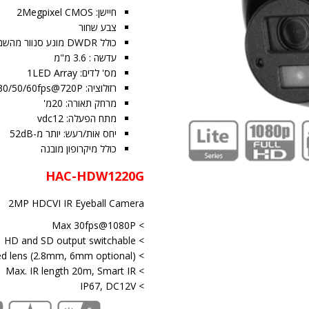
חיישן: 2Megpixel CMOS
צבע שחור
כולל DWDR מונע סנוור מהשמש
עדשה : 3.6 מ"מ
מס' לדים: 1LED Array
רזולוציה: 25/30fps@1080P, 25/30/50/60fps@720P
מרחק תאורה: 20מ'
מתח הפעלה: vdc12
יחס אות/רעש: יותר מ-52dB
כולל מיקרופון מובנה
HAC-HDW1220G
2MP HDCVI IR Eyeball Camera
> Max 30fps@1080P
> HD and SD output switchable
> 3.6mm fixed lens (2.8mm, 6mm optional)
> Max. IR length 20m, Smart IR
> IP67, DC12V