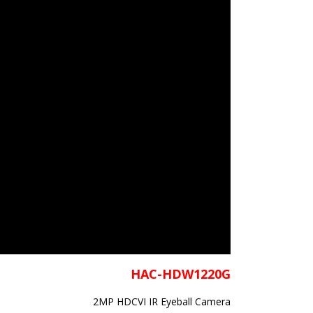
HAC-HDW1220G
2MP HDCVI IR Eyeball Camera