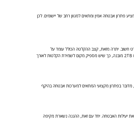
NVR12-16400FAN(1U). זהו מכשיר הקלטה (NVR) מתקדם מבית Provision-ISR, המציע פתרון אבטחה אמין ומתאים למגוון רחב של יישומים. לכן
מונה חדה וברורה ולא תחמיצו אף פרט חשוב. יתרה מזאת, קצב ההקלטה הכולל עומד על
160Mbps וקצב הצפייה מגיע עד 400FPS, ולכן ההקלטה נשארת חלקה גם ממספר מצלמות בו זמנית. בנוסף לכך, המכשיר מגיע עם כונן קשיח 2TB מובנה, כך שיש מספיק מקום לשמירת הקלטות לאורך
ך זמן. למעשה, מדובר בפתרון מקצועי המתאים למערכות אבטחה בהיקף
את יעילות האבטחה. יחד עם זאת, ההגנה נשארת מקיפה