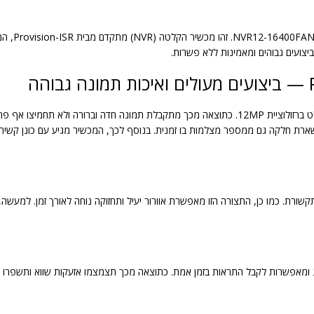
מדגם -2T
ביצועים גבוהים ומאמינות ללא פשרות.
ה
מכשיר ההקלטה תומך ב-16 ערוצי וידאו, כאשר כל ערוץ מוקלט ברזולוציית 12MP. כתוצאה מכך מתקבלת ת
1 המיועדת להתקנה בארון תקשורת. כמו כן, התצורה הזו מאפשרת אוורור יעיל ותחזוקה נוחה לאור
ג ומאפשרות לקבל התראות בזמן אמת. כתוצאה מכך תצמצמו אזעקות שווא ותשפרו 