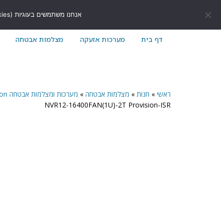
לתוכן
411171@gmail.com
054-7411171
אנחנו משתמשים בעוגיות (Cookies) כדי לשפר את חוויית הגלישה שלך באתר ולוודא שהכל עובד בצורה חלקה.
דף בית
מערכות אזעקה
מצלמות אבטחה
ראשי
»
חנות
»
מצלמות אבטחה
»
מערכות ומצלמות אבטחה Provision
NVR12-16400FAN(1U)-2T Provision-ISR