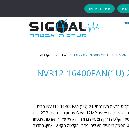
כים
מדיניות פרטיות
שר
ת IP
»
מכשיר הקלטה
יר הקלטה NVR12-16400FAN(1U)-2T
שדרגו את מערך האבטחה שלכם עם מקליט הרשת העוצמתי NVR12-16400FAN(1U)-2T מבית
Provision-ISR. הוא תומך ב-16 ערוצים. הרזולוציה היא עד 12MP. יש לו אחסון מובנה של 2TB. רוחב
קליט הזה מבטיח הקלטה חלקה וצפייה ברורה. הוא אידיאלי למערכות אבטחה
ליט מספק ביצועים מעולים. פתרון הקלטה מקצועי ואמין. התקנה