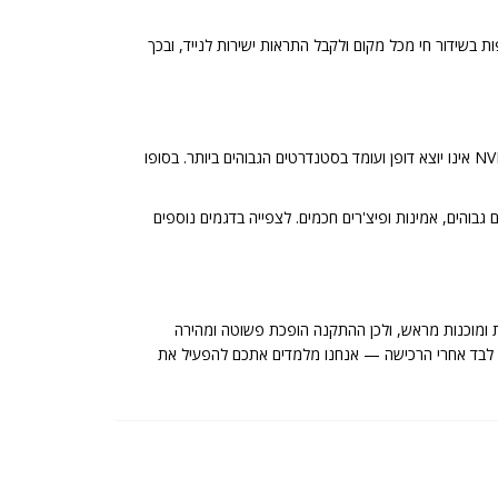
בשידור חי מכל מקום ולקבל התראות ישירות לנייד, ובכך
היא חברה מובילה המתמחה בפתרונות אבטחה, ומוצריה ידועים באיכותם ובאמינותם. דגם NVR12-16400FAN(1U)-2T אינו יוצא דופן ועומד בסטנדרטים הגבוהים ביותר. בסופו
רה מצוינת המציעה שילוב מנצח של ביצועים גבוהים, אמינות ופיצ'רים חכמים. לצפייה בדגמים נוספים
 ומוכנות מראש, ולכן ההתקנה הופכת פשוטה ומהירה
שארים לבד אחרי הרכישה — אנחנו מלמדים אתכם להפעיל את