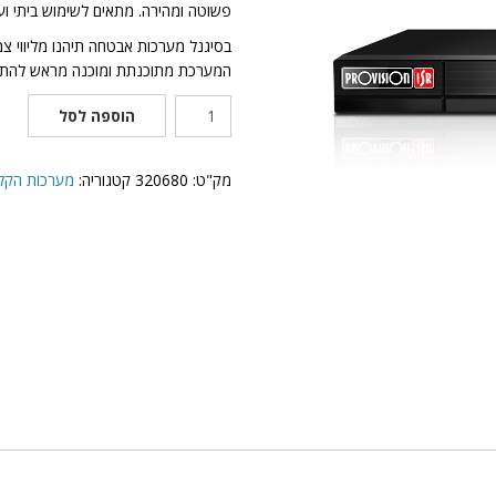
פשוטה ומהירה. מתאים לשימוש ביתי וע
בסיגנל מערכות אבטחה תיהנו מליווי צ
המערכת מתוכנתת ומוכנה מראש להתק
כמות
הוספה לסל
של
מכשיר
הקלטה
מק"ט:
320680
קטגוריה:
מערכות הקלטה NVR תוצרת Provision
NVR12-
16400FAN(1U)-2T
Provision-
ISR