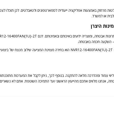
ת מרחוק באמצעות אפליקציה ייעודית לסמארטפונים ולטאבלטים. לכן תוכלו לצפות 
בית או למשרד.
 — השקעה חכמה באבטחה.
לסיכום, מכשיר הקלטה ל-16 ערוצים ברזולוציית 12MP מדגם NVR12-16400FAN(1U)-2T הוא בחי
יווי צמוד ומהדרכה מלאה להתקנה. בנוסף לכך, ניתן לקבל את המערכות מתוכנתות
 מערכות אבטחה, אנחנו מלווים אתכם מהייעוץ הראשוני ועד התמיכה השוטפת. אתם לא נ