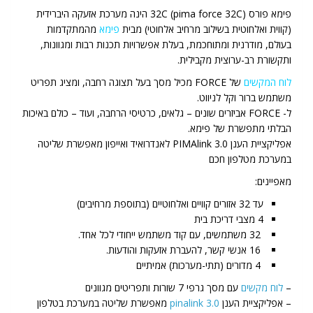
פימא פורס 32C (pima force 32C) הינה מערכת אזעקה היברידית
(קווית ואלחוטית בשילוב מרחיב אלחוטי) מבית
פימא
מהמתקדמות
בעולם, מודרנית ומתוחכמת, בעלת אפשרויות תכנות רבות ומגוונות,
ותקשורת רב-ערוצית מקבילית.
לוח המקשים
של FORCE מכיל מסך בעל תצוגה רחבה, ומציג תפריט
משתמש ברור וקל לניווט.
ל- FORCE אביזרים שונים – גלאים, כרטיסי הרחבה, ועוד – כולם באיכות
הבלתי מתפשרת של פימא.
אפליקציית הענן 3.0 PIMAlink לאנדרואיד ואייפון מאפשרת שליטה
במערכת מטלפון חכם
מאפיינים:
עד 32 אזורים קוויים ואלחוטיים (בתוספת מרחיבים)
4 מצבי דריכת בית
32 משתמשים, עם קוד משתמש ייחודי לכל אחד.
16 אנשי קשר, להעברת אזעקות והודעות.
4 מדורים (תתי-מערכות) אמיתיים
–
לוח מקשים
עם מסך גרפי 7 שורות ותפריטים מגוונים
– אפליקציית הענן
3.0
ink
pinal
מאפשרת שליטה במערכת בטלפון