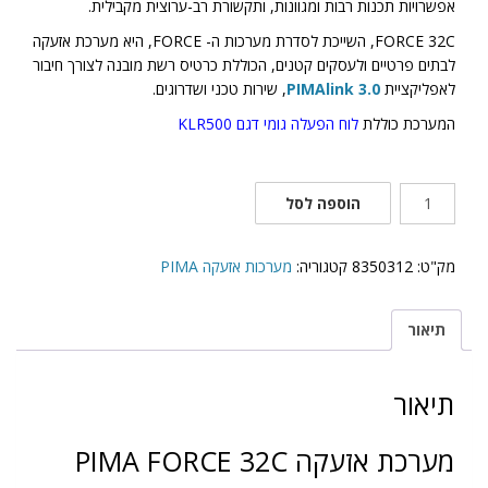
אפשרויות תכנות רבות ומגוונות, ותקשורת רב-ערוצית מקבילית.
FORCE 32C, השייכת לסדרת מערכות ה- FORCE, היא מערכת אזעקה
לבתים פרטיים ולעסקים קטנים, הכוללת כרטיס רשת מובנה לצורך חיבור
לאפליקציית
PIMAlink 3.0
, שירות טכני ושדרוגים.
המערכת כוללת
לוח הפעלה גומי דגם KLR500
כמות
הוספה לסל
של
מערכת
אזעקה
מק"ט:
8350312
קטגוריה:
מערכות אזעקה PIMA
PIMA
FORCE
תיאור
32C
תיאור
מערכת אזעקה PIMA FORCE 32C