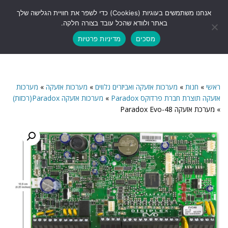
לתוכן
אנחנו משתמשים בעוגיות (Cookies) כדי לשפר את חוויית הגלישה שלך
תפריט
באתר ולוודא שהכל עובד בצורה חלקה.
מסכים
מדיניות פרטיות
ראשי
»
חנות
»
מערכות אזעקה ואביזרים נלווים
»
מערכות אזעקה
»
מערכות
אזעקה תוצרת חברת פרדוקס Paradox
»
מערכות אזעקה Paradox(רכזות)
»
מערכת אזעקה Paradox Evo-48